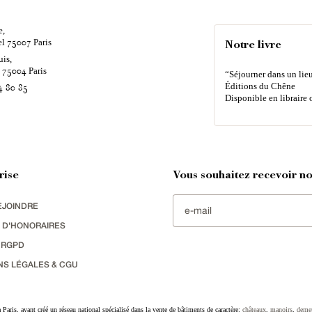
e,
el
Paris
75007
Notre livre
uis,
é
Paris
75004
“Séjourner dans un lieu
Éditions du Chêne
4 80 85
Disponible en libraire 
rise
Vous souhaitez recevoir nos
EJOINDRE
 D'HONORAIRES
 RGPD
NS LÉGALES & CGU
Paris, ayant créé un réseau national spécialisé dans la vente de bâtiments de caractère:
châteaux
,
manoirs
,
deme