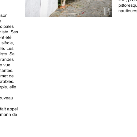
pittoresq
nautiques
ison
s
cipales
histe. Ses
ont été
 siècle,
lle. Les
iste. Sa
grandes
ne vue
nantes.
rmet de
orables.
ple, elle
nouveau
fait appel
eimann de