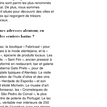
vins sont parmi les plus renommés
us sommes
t situés pour découvrir des villes et
ges qui regorgent de trésors
uraux.
nes adresses alentour, en
es sentiers battus ?
z, la boutique « Fabricaal » pour
ges à la mode alentejana, et la «
 », épicerie de produits locaux. Les
ts : « Sem Fim », ancien pressoir à
nsformé en restaurant, bar et galerie
 Taberna Gato Preto », pour de
plats typiques d’Alentejo. La visite
tion de l’huile d’olive et des vins
 « Herdade do Esporão » et son
t étoilé Michelin. Le musée d’art
Monsaraz, les « Cromeleques do
« São Pedro do Corval », le plus
tre de poterie du Portugal. Le lac
, véritable mer intérieure de 250
et de l’aventure avec ses plages