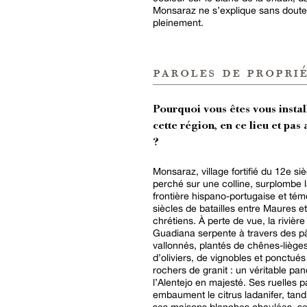
Monsaraz ne s’explique sans doute p
pleinement.
paroles de proprié
Pourquoi vous êtes vous instal
cette région, en ce lieu et pas 
?
Monsaraz, village fortifié du 12e siè
perché sur une colline, surplombe 
frontière hispano-portugaise et té
siècles de batailles entre Maures et
chrétiens. À perte de vue, la rivière
Guadiana serpente à travers des p
vallonnés, plantés de chênes-lièges
d’oliviers, de vignobles et ponctués
rochers de granit : un véritable p
l’Alentejo en majesté. Ses ruelles 
embaument le citrus ladanifer, tand
ses maisons blanches chaulées, se