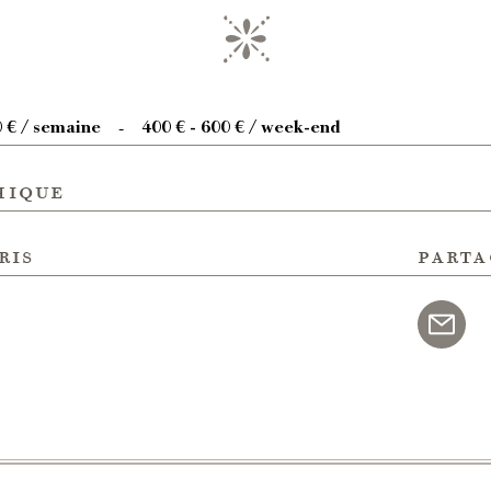
0 € / semaine
400 € - 600 € / week-end
-
hique
ris
parta