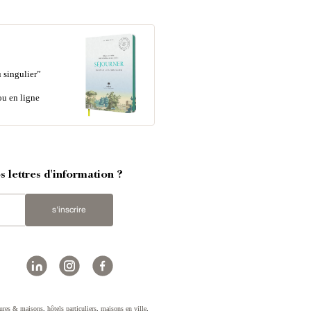
 singulier”
ou en ligne
 lettres d'information ?
s'inscrire
ures & maisons
,
hôtels particuliers
,
maisons en ville
,