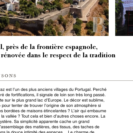
, près de la frontière espagnole,
rénovée dans le respect de la tradition
nsons
az est l’un des plus anciens villages du Portugal. Perché
de fortifications, il signale de loin son très long passé.
te sur le plus grand lac d’Europe. Le décor est sublime,
e pour tenter de trouver l’origine de son atmosphère si
ées bordées de maisons étincelantes ? L’air qui embaume
 la vallée ? Tout cela et bien d’autres choses encore. La
stère. Sa simplicité apparente cache un grand
 l’assemblage des matières, des tissus, des taches de
 dans la douce intimité des espaces… Le charme de