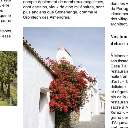
compte également de nombreux mégalithes,
dont les 
ieille
dont certains, vieux de cinq millénaires, sont
du Portugal. De plus, no
es
plus anciens que Stonehenge, comme le
idéalemen
que le
Cromlech des Almendres.
des villa
 par ce
architect
t
aisons,
illesse
Vos bon
dehors d
À Monsara
ses tissa
Casa Tial
restauran
huile tra
d’art ; «
délicieux 
et dégusta
bio de la
restauran
sacré à 
Xerez ». 
grand cen
d’Alqueva
km², prom