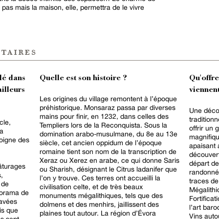
as mais la maison, elle, permettra de le vivre
taires
lé dans
Quelle est son histoire ?
Qu'offr
ailleurs
viennent
Les origines du village remontent à l’époque
préhistorique. Monsaraz passa par diverses
Une déco
mains pour finir, en 1232, dans celles des
tradition
cle,
Templiers lors de la Reconquista. Sous la
offrir un
la
domination arabo-musulmane, du 8e au 13e
magnifiq
moigne des
siècle, cet ancien oppidum de l’époque
apaisant 
romaine tient son nom de la transcription de
découvert
Xeraz ou Xerez en arabe, ce qui donne Saris
départ de
âturages
ou Sharish, désignant le Citrus ladanifer que
randonnée
,
l’on y trouve. Ces terres ont accueilli la
traces de
 de
civilisation celte, et de très beaux
Mégalithi
anorama de
monuments mégalithiques, tels que des
Fortificat
pavées
dolmens et des menhirs, jaillissent des
l’art baro
is que
plaines tout autour. La région d’Évora
Vins aut
s sept