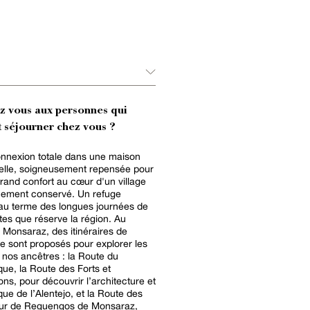
ez vous aux personnes qui
 séjourner chez vous ?
nnexion totale dans une maison
nelle, soigneusement repensée pour
 grand confort au cœur d'un village
uement conservé. Un refuge
au terme des longues journées de
es que réserve la région. Au
 Monsaraz, des itinéraires de
 sont proposés pour explorer les
 nos ancêtres : la Route du
que, la Route des Forts et
ions, pour découvrir l’architecture et
que de l’Alentejo, et la Route des
our de Reguengos de Monsaraz,