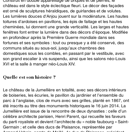
Construit en double appareillage de briques et de pierres, le
château est dans le style éclectique fleuri. Le décor des façades
est orné de sculptures héraldiques, de guirlandes et de volutes.
Les lumières douces d'Anjou jouent sur la modénature. Les hautes
toitures d'ardoises en pavillons, les épis de faitage et les hautes
cheminées, lui donnent une grande verticalité. Les larges et hautes
fenêtres font entrer la lumière dans des décors d'époque. Modifiée
en profondeur après la Première Guerre mondiale dans ses
fortunes et ses symboles : tout ou presque y a été conservé, des
communs situés au sous-sol, jusqu’aux chambres des
domestiques sous les combles, en passant par le vestibule, avec
son grand escalier à vis suspendu, ainsi que les salons néo-Louis
XVI et la salle à manger néo-Louis XIV.
Quelle est son histoire ?
Le château de la Jumellière en totalité, avec ses décors intérieurs
de boiseries, les écuries, le pavillon du jardinier et l’ensemble du
parc à l'anglaise, clos de murs avec ses grilles, planté en 1867, ont
été inscrits au titre des monuments historiques le 16 juin 2014. La
Jumellière est issue de la rencontre de deux dynasties : celle d’un
célèbre architecte parisien, Henri Parent, qui recueille les faveurs
du parti royaliste et devient l’architecte du « noble faubourg » Saint-
Germain ; et celle des ducs de Plaisance, représentée par