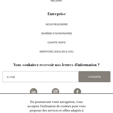
MÉCÉNAT
Entreprise
NOUS REJOINDRE
BARÈME D'HONORAIRES
CHARTE RGPD
MENTIONS LÉGALES & CGU
Vous souhaitez recevoir nos lettres d'information ?
s'inscrire
En poursuivant votre navigation, vous
Patrice Besse est une agence immobilière basée à Paris, ayant créé un réseau national spécialisé
acceptez l'utilisation de cookies pour vous
dans la vente de bâtiments de caractère:
châteaux
,
manoirs
,
demeures & maisons
,
hôtels particuliers
,
proposer des services et offres adaptés à
maisons en ville
,
appartements
,
Architecture du 20ème S.
,
monuments historiques
,
édifices religieux
,