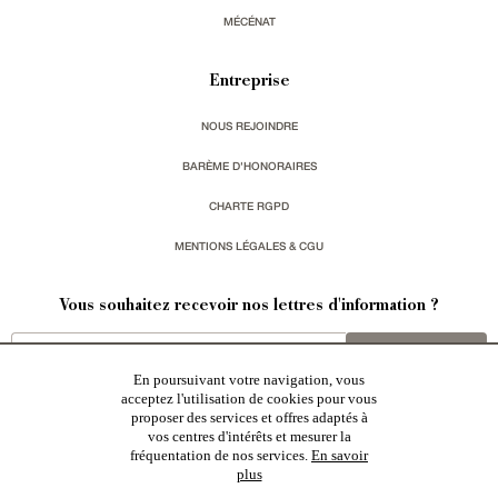
MÉCÉNAT
Entreprise
NOUS REJOINDRE
BARÈME D'HONORAIRES
CHARTE RGPD
MENTIONS LÉGALES & CGU
Vous souhaitez recevoir nos lettres d'information ?
s'inscrire
En poursuivant votre navigation, vous
acceptez l'utilisation de cookies pour vous
proposer des services et offres adaptés à
vos centres d'intérêts et mesurer la
fréquentation de nos services.
En savoir
plus
Patrice Besse est une agence immobilière basée à Paris, ayant créé un réseau national spécialisé
dans la vente de bâtiments de caractère:
châteaux
,
manoirs
,
demeures & maisons
,
hôtels particuliers
,