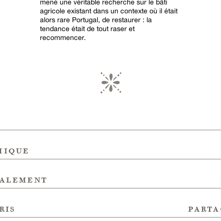
mené une véritable recherche sur le bâti
agricole existant dans un contexte où il était
alors rare Portugal, de restaurer : la
tendance était de tout raser et
recommencer.
hique
galement
ris
parta