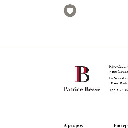
Rive Gauch
rue Chom
7
Ile Saint-Lo
rue Bud
18
+33 1 42 8
À propos
Entrep