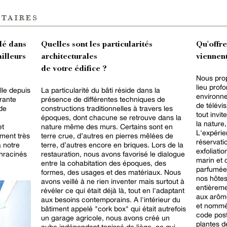
taires
lé dans
Quelles sont les particularités
Qu'offr
ailleurs
architecturales
viennent
de votre édifice ?
Nous pro
lieu pro
lle depuis
La particularité du bâti réside dans la
environn
arante
présence de différentes techniques de
de télévi
 de
constructions traditionnelles à travers les
tout invit
époques, dont chacune se retrouve dans la
la nature,
et
nature même des murs. Certains sont en
L'expéri
ment très
terre crue, d’autres en pierres mêlées de
réservati
à notre
terre, d’autres encore en briques. Lors de la
exfoliati
enracinés
restauration, nous avons favorisé le dialogue
marin et 
entre la cohabitation des époques, des
parfumée. Nous mettons à dispositi
formes, des usages et des matériaux. Nous
nos hôte
avons veillé à ne rien inventer mais surtout à
entièreme
révéler ce qui était déjà là, tout en l'adaptant
aux arôm
aux besoins contemporains. A l'intérieur du
et nommée
bâtiment appelé "cork box" qui était autrefois
code post
un garage agricole, nous avons créé un
plantes d
cube indépendant tapissé de liège, ce qui