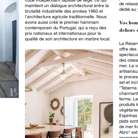
de relaxa
maintient un dialogue architectural entre la
dédié au 
brutalité industrielle des années 1960 et
l’architecture agricole traditionnelle. Nous
avons aussi créé le premier hammam
Vos bon
contemporain du Portugal, qui a reçu des
dehors d
prix nationaux et internationaux pour la
qualité de son architecture en marbre local.
La Réserv
offre des
spectacul
des oisea
mer. La visite guidée des marais salants
artisanau
le proces
sel et inclut une dégustation à l
"Taberna
charmant 
ferme. Le
produits 
végétarienn
Espinhas 
plats sont
de mer frais d
Abro" est
proposant