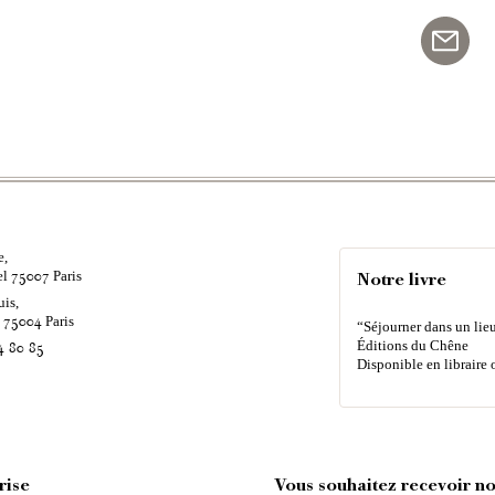
e,
el
Paris
75007
Notre livre
uis,
é
Paris
75004
“Séjourner dans un lieu
Éditions du Chêne
4 80 85
Disponible en libraire 
rise
Vous souhaitez recevoir nos