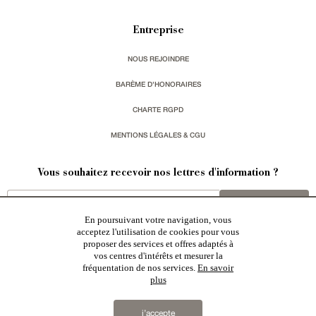
Entreprise
NOUS REJOINDRE
BARÈME D'HONORAIRES
CHARTE RGPD
MENTIONS LÉGALES & CGU
Vous souhaitez recevoir nos lettres d'information ?
s'inscrire
En poursuivant votre navigation, vous
acceptez l'utilisation de cookies pour vous
proposer des services et offres adaptés à
vos centres d'intérêts et mesurer la
fréquentation de nos services.
En savoir
plus
Patrice Besse est une agence immobilière basée à Paris, ayant créé un réseau national spécialisé
dans la vente de bâtiments de caractère:
châteaux
,
manoirs
,
demeures & maisons
,
hôtels particuliers
,
maisons en ville
,
appartements
,
Architecture du 20ème S.
,
monuments historiques
,
édifices religieux
,
chasses
,
ruines
,
moulins
,
mas & corps de ferme
,
maisons de village
,
chalets
,
bastides
,
domaines viticoles
,
j’accepte