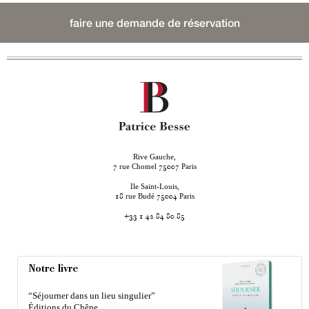
faire une demande de réservation
Rive Gauche,
rue Chomel
Paris
7
75007
Ile Saint-Louis,
rue Budé
Paris
18
75004
+33 1 42 84 80 85
Notre livre
“Séjourner dans un lieu singulier”
Éditions du Chêne