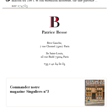
maison du 19e s. et son extension moderne, sur une parcelle ...
ref 274783
Rive Gauche,
rue Chomel
Paris
7
75007
Ile Saint-Louis,
rue Budé
Paris
18
75004
+33 1 42 84 80 85
Commander notre
magazine Singuliers n°3