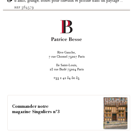
d'amis, grange, boxes pour chevaux et piscine dans un paysage ...
ref 364579
Rive Gauche,
rue Chomel
Paris
7
75007
Ile Saint-Louis,
rue Budé
Paris
18
75004
+33 1 42 84 80 85
Commander notre
magazine Singuliers n°3