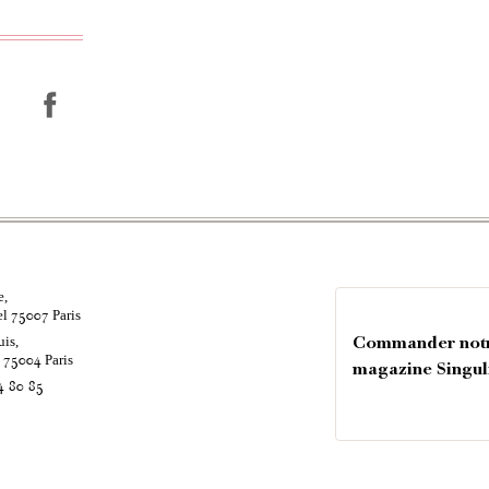
e,
el
Paris
75007
uis,
Commander not
é
Paris
75004
magazine Singul
4 80 85