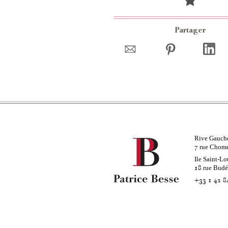
Partager
Rive Gauch
rue Chom
7
Ile Saint-Lo
rue Bud
18
+33 1 42 8