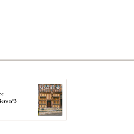
re
iers n°3