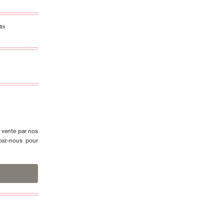
ns
a vente par nos
ctez-nous pour