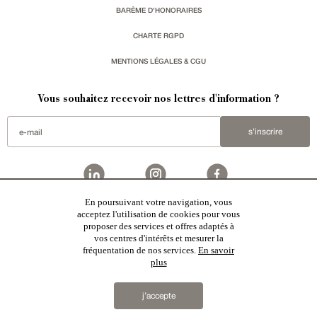
BARÈME D'HONORAIRES
CHARTE RGPD
MENTIONS LÉGALES & CGU
Vous souhaitez recevoir nos lettres d'information ?
s'inscrire
En poursuivant votre navigation, vous
Patrice Besse
est une agence immobilière basée à Paris, ayant créé un réseau national spécialisé
acceptez l'utilisation de cookies pour vous
dans la vente de bâtiments de caractère. Vente de
châteaux
,
manoirs
,
demeures & maisons
,
hôtels
proposer des services et offres adaptés à
particuliers
,
maisons en ville
,
appartements
,
Architecture du 20ème S.
,
monuments historiques
,
édifices
religieux
,
chasses
,
ruines
,
moulins
,
mas & corps de ferme
,
maisons de village
,
chalets
,
bastides
,
vos centres d'intérêts et mesurer la
domaines viticoles
,
propriétés équestres
,
forêts et terres agricoles
,
biens avec vue sur mer
,
patrimoine
fréquentation de nos services.
En savoir
industriel
en France
plus
2019 © Patrice Besse...
j’accepte