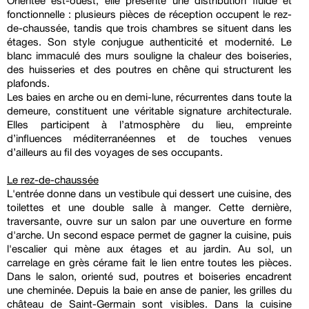
Orientée est-ouest, elle présente une distribution fluide et
fonctionnelle : plusieurs pièces de réception occupent le rez-
de-chaussée, tandis que trois chambres se situent dans les
étages. Son style conjugue authenticité et modernité. Le
blanc immaculé des murs souligne la chaleur des boiseries,
des huisseries et des poutres en chêne qui structurent les
plafonds.
Les baies en arche ou en demi-lune, récurrentes dans toute la
demeure, constituent une véritable signature architecturale.
Elles participent à l’atmosphère du lieu, empreinte
d’influences méditerranéennes et de touches venues
d’ailleurs au fil des voyages de ses occupants.
Le rez-de-chaussée
L'entrée donne dans un vestibule qui dessert une cuisine, des
toilettes et une double salle à manger. Cette dernière,
traversante, ouvre sur un salon par une ouverture en forme
d'arche. Un second espace permet de gagner la cuisine, puis
l'escalier qui mène aux étages et au jardin. Au sol, un
carrelage en grès cérame fait le lien entre toutes les pièces.
Dans le salon, orienté sud, poutres et boiseries encadrent
une cheminée. Depuis la baie en anse de panier, les grilles du
château de Saint-Germain sont visibles. Dans la cuisine