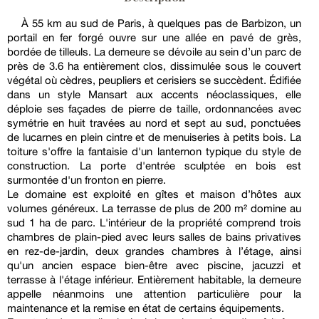
À 55 km au sud de Paris, à quelques pas de Barbizon, un
portail en fer forgé ouvre sur une allée en pavé de grès,
bordée de tilleuls. La demeure se dévoile au sein d’un parc de
près de 3.6 ha entièrement clos, dissimulée sous le couvert
végétal où cèdres, peupliers et cerisiers se succèdent. Édifiée
dans un style Mansart aux accents néoclassiques, elle
déploie ses façades de pierre de taille, ordonnancées avec
symétrie en huit travées au nord et sept au sud, ponctuées
de lucarnes en plein cintre et de menuiseries à petits bois. La
toiture s'offre la fantaisie d'un lanternon typique du style de
construction. La porte d'entrée sculptée en bois est
surmontée d'un fronton en pierre.
Le domaine est exploité en gîtes et maison d’hôtes aux
volumes généreux. La terrasse de plus de 200 m² domine au
sud 1 ha de parc. L'intérieur de la propriété comprend trois
chambres de plain-pied avec leurs salles de bains privatives
en rez-de-jardin, deux grandes chambres à l’étage, ainsi
qu'un ancien espace bien-être avec piscine, jacuzzi et
terrasse à l'étage inférieur. Entièrement habitable, la demeure
appelle néanmoins une attention particulière pour la
maintenance et la remise en état de certains équipements.