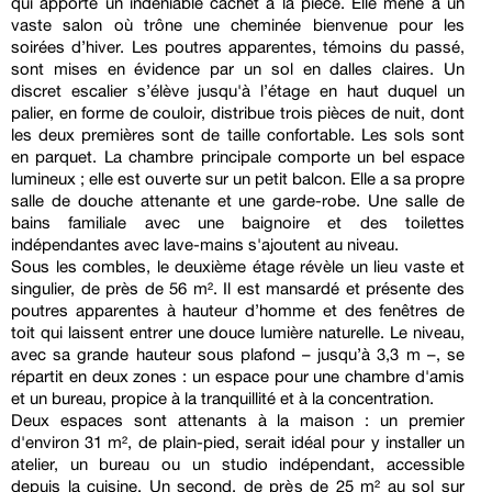
qui apporte un indéniable cachet à la pièce. Elle mène à un
vaste salon où trône une cheminée bienvenue pour les
soirées d’hiver. Les poutres apparentes, témoins du passé,
sont mises en évidence par un sol en dalles claires. Un
discret escalier s’élève jusqu'à l’étage en haut duquel un
palier, en forme de couloir, distribue trois pièces de nuit, dont
les deux premières sont de taille confortable. Les sols sont
en parquet. La chambre principale comporte un bel espace
lumineux ; elle est ouverte sur un petit balcon. Elle a sa propre
salle de douche attenante et une garde-robe. Une salle de
bains familiale avec une baignoire et des toilettes
indépendantes avec lave-mains s'ajoutent au niveau.
Sous les combles, le deuxième étage révèle un lieu vaste et
singulier, de près de 56 m². Il est mansardé et présente des
poutres apparentes à hauteur d’homme et des fenêtres de
toit qui laissent entrer une douce lumière naturelle. Le niveau,
avec sa grande hauteur sous plafond – jusqu’à 3,3 m –, se
répartit en deux zones : un espace pour une chambre d'amis
et un bureau, propice à la tranquillité et à la concentration.
Deux espaces sont attenants à la maison : un premier
d'environ 31 m², de plain-pied, serait idéal pour y installer un
atelier, un bureau ou un studio indépendant, accessible
depuis la cuisine. Un second, de près de 25 m² au sol sur