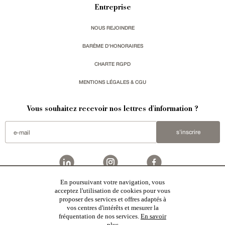
Entreprise
NOUS REJOINDRE
BARÈME D'HONORAIRES
CHARTE RGPD
MENTIONS LÉGALES & CGU
Vous souhaitez recevoir nos lettres d'information ?
s'inscrire
En poursuivant votre navigation, vous
Patrice Besse
est une agence immobilière basée à Paris, ayant créé un réseau national spécialisé
acceptez l'utilisation de cookies pour vous
dans la vente de bâtiments de caractère. Vente de
châteaux
,
manoirs
,
demeures & maisons
,
hôtels
proposer des services et offres adaptés à
particuliers
,
maisons en ville
,
appartements
,
Architecture du 20ème S.
,
monuments historiques
,
édifices
religieux
,
chasses
,
ruines
,
moulins
,
mas & corps de ferme
,
maisons de village
,
chalets
,
bastides
,
vos centres d'intérêts et mesurer la
domaines viticoles
,
propriétés équestres
,
forêts et terres agricoles
,
biens avec vue sur mer
,
patrimoine
fréquentation de nos services.
En savoir
industriel
en France
plus