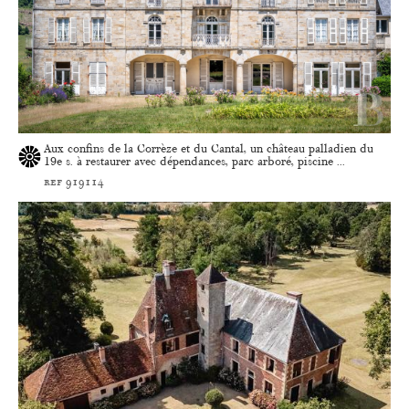
Aux confins de la Corrèze et du Cantal, un château palladien du
19e s. à restaurer avec dépendances, parc arboré, piscine ...
ref 919114