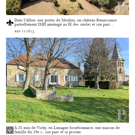
Dans l’Allier, aux portes de Moulins, un château Renaissance
partiellement IMH aménagé au fil des siècles et son parc ...
ref 112623
À 25 min de Vichy, en Limagne bourbonnaise, une maison de
famille du 19e s., son parc et sa piscine.