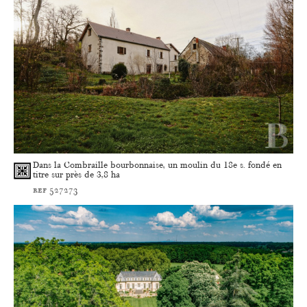
Dans la Combraille bourbonnaise, un moulin du 18e s. fondé en
titre sur près de 3,8 ha
ref 527273