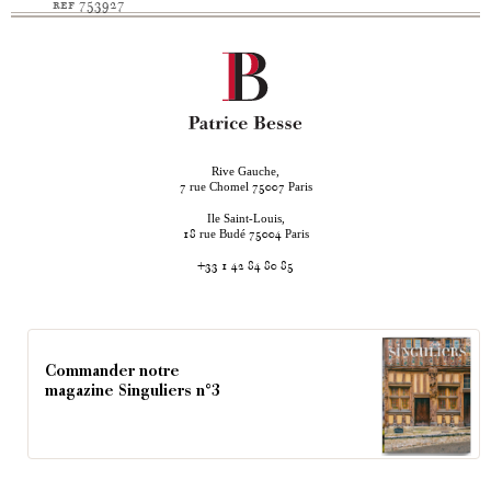
ref 753927
Rive Gauche,
rue Chomel
Paris
7
75007
Ile Saint-Louis,
rue Budé
Paris
18
75004
+33 1 42 84 80 85
Commander notre
magazine Singuliers n°3