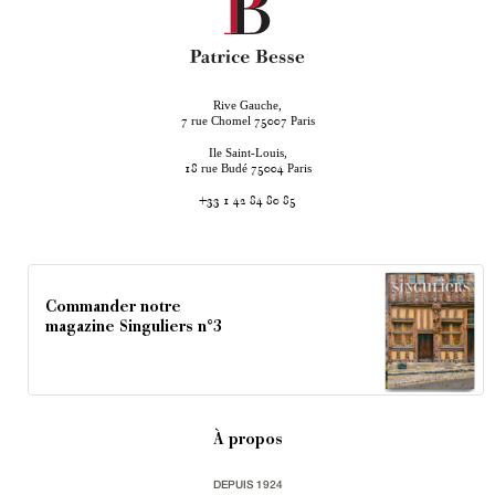
Rive Gauche,
rue Chomel
Paris
7
75007
Ile Saint-Louis,
rue Budé
Paris
18
75004
+33 1 42 84 80 85
Commander notre
magazine Singuliers n°3
À propos
DEPUIS 1924