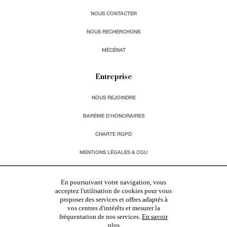
NOUS CONTACTER
NOUS RECHERCHONS
MÉCÉNAT
Entreprise
NOUS REJOINDRE
BARÈME D'HONORAIRES
CHARTE RGPD
MENTIONS LÉGALES & CGU
Vous souhaitez recevoir nos lettres d'information ?
En poursuivant votre navigation, vous
acceptez l'utilisation de cookies pour vous
proposer des services et offres adaptés à
s'inscrire
vos centres d'intérêts et mesurer la
fréquentation de nos services.
En savoir
plus