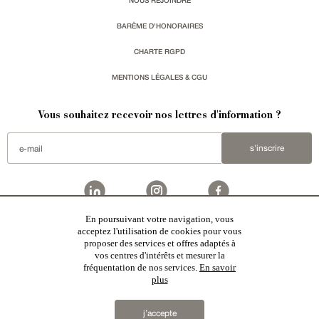
NOUS REJOINDRE
BARÈME D'HONORAIRES
CHARTE RGPD
MENTIONS LÉGALES & CGU
Vous souhaitez recevoir nos lettres d'information ?
s'inscrire
En poursuivant votre navigation, vous
Patrice Besse
est une agence immobilière basée à Paris, ayant créé un réseau national spécialisé
acceptez l'utilisation de cookies pour vous
dans la vente de bâtiments de caractère. Vente de
châteaux
,
manoirs
,
demeures & maisons
,
hôtels
proposer des services et offres adaptés à
particuliers
,
maisons en ville
,
appartements
,
Architecture du 20ème S.
,
monuments historiques
,
édifices
religieux
,
chasses
,
ruines
,
moulins
,
mas & corps de ferme
,
maisons de village
,
chalets
,
bastides
,
vos centres d'intérêts et mesurer la
domaines viticoles
,
propriétés équestres
,
forêts et terres agricoles
,
biens avec vue sur mer
,
patrimoine
fréquentation de nos services.
En savoir
industriel
en France
plus
2019 © Patrice Besse...
j’accepte