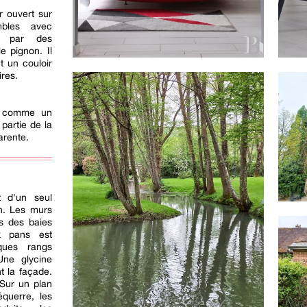
r ouvert sur
bles avec
ré par des
e pignon. Il
t un couloir
res.
é, comme un
partie de la
arente.
t d'un seul
in. Les murs
s des baies
x pans est
ques rangs
 Une glycine
t la façade.
 Sur un plan
équerre, les