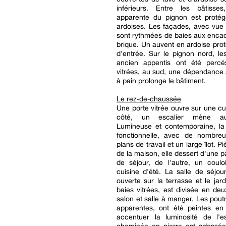
inférieurs. Entre les bâtisses
apparente du pignon est proté
ardoises. Les façades, avec vue 
sont rythmées de baies aux enca
brique. Un auvent en ardoise prot
d'entrée. Sur le pignon nord, l
ancien appentis ont été perc
vitrées, au sud, une dépendance 
à pain prolonge le bâtiment.
Le rez-de-chaussée
Une porte vitrée ouvre sur une cui
côté, un escalier mène au
Lumineuse et contemporaine, la 
fonctionnelle, avec de nombreu
plans de travail et un large îlot. P
de la maison, elle dessert d'une p
de séjour, de l'autre, un coulo
cuisine d'été. La salle de séjou
ouverte sur la terrasse et le jar
baies vitrées, est divisée en de
salon et salle à manger. Les poutr
apparentes, ont été peintes en
accentuer la luminosité de l'