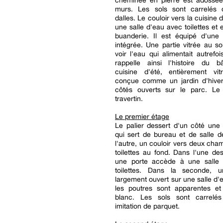
cheminée en pierre est adossée
murs. Les sols sont carrelés
dalles. Le couloir vers la cuisine 
une salle d'eau avec toilettes et 
buanderie. Il est équipé d'une
intégrée. Une partie vitrée au s
voir l'eau qui alimentait autrefoi
rappelle ainsi l'histoire du b
cuisine d'été, entièrement vi
conçue comme un jardin d'hiver,
côtés ouverts sur le parc. Le
travertin.
Le premier étage
Le palier dessert d'un côté une
qui sert de bureau et de salle d
l'autre, un couloir vers deux cha
toilettes au fond. Dans l'une d
une porte accède à une salle
toilettes. Dans la seconde, 
largement ouvert sur une salle d'e
les poutres sont apparentes et
blanc. Les sols sont carrelé
imitation de parquet.