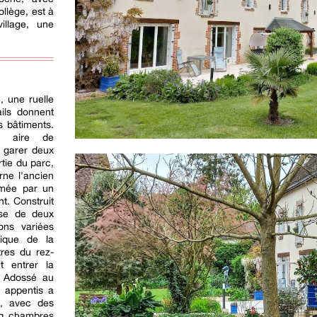
llège, est à
illage, une
, une ruelle
ils donnent
s bâtiments.
e aire de
y garer deux
tie du parc,
rne l'ancien
rmée par un
nt. Construit
ose de deux
ons variées
pique de la
tres du rez-
t entrer la
. Adossé au
 appentis a
é, avec des
inq chambres