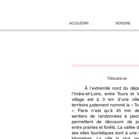
ACQUÉRIR
VENDRE
Situation
À l'extrémité nord du dép
l'Indre-et-Loire, entre Tours et
village est à 3 km d'une vil
territoire justement nommé la « To
», Paris n'est qu'à 45 min d
sentiers de randonnées à pie
permettent de découvrir de joli
entre prairies et forêts. La vallée d
ses sites touristiques sont à une 
kilomètres. La ville la plus p