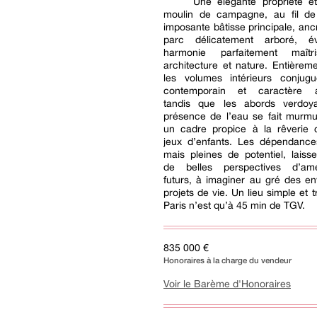
Une élégante propriété e
moulin de campagne, au fil de
imposante bâtisse principale, an
parc délicatement arboré, 
harmonie parfaitement maîtr
architecture et nature. Entièrem
les volumes intérieurs conjugu
contemporain et caractère au
tandis que les abords verdoy
présence de l’eau se fait murmu
un cadre propice à la rêveri
jeux d’enfants. Les dépendances
mais pleines de potentiel, laisse
de belles perspectives d’am
futurs, à imaginer au gré des e
projets de vie. Un lieu simple et t
Paris n’est qu’à 45 min de TGV.
835 000 €
Honoraires à la charge du vendeur
Voir le Barème d'Honoraires