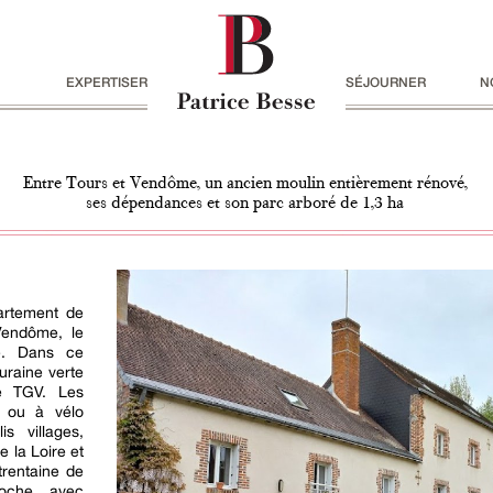
EXPERTISER
SÉJOURNER
N
Entre Tours et Vendôme, un ancien moulin entièrement rénové,
ses dépendances et son parc arboré de 1,3 ha
artement de
 Vendôme, le
le. Dans ce
uraine verte
e TGV. Les
d ou à vélo
s villages,
e la Loire et
trentaine de
roche, avec