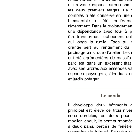
et un vaste espace bureau sont 
les deux premiers étages. Le 
combles a été conservé en une s
L'ensemble a été entièrem
récemment. Dans le prolongement
une dépendance avec four à pa
être transformée, tout comme cel
qui longe la ruelle. Face au 
grange sert au rangement du 
jardinage ainsi que d'atelier. Les 
ont été agrémentées de massifs f
parc est dans un excellent état 
avec ses arbres aux essences va
espaces paysagers, étendues 
et jardin potager.
Le moulin
Il développe deux bâtiments 
principal est élevé de trois niv
sous combles, de deux pour l
moellon enduit, ils sont surmontés
à deux pans, percés de fenêtres
couvertes de tuile et d'ardoise s