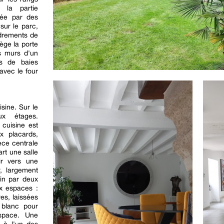
, la partie
gée par des
sur le parc,
drements de
ège la porte
es murs d'un
és de baies
avec le four
sine. Sur le
x étages.
cuisine est
x placards,
ièce centrale
art une salle
ir vers une
r, largement
din par deux
ux espaces :
es, laissées
 blanc pour
espace. Une