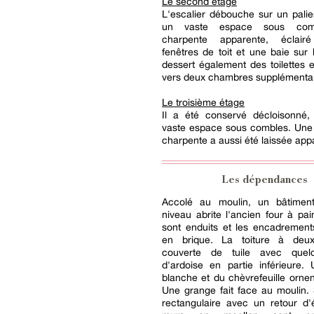
Le second étage
L'escalier débouche sur un palie
un vaste espace sous com
charpente apparente, éclai
fenêtres de toit et une baie sur l
dessert également des toilettes e
vers deux chambres supplémentai
Le troisième étage
Il a été conservé décloisonn
vaste espace sous combles. Une 
charpente a aussi été laissée app
Les dépendances
Accolé au moulin, un bâtimen
niveau abrite l'ancien four à pa
sont enduits et les encadrement
en brique. La toiture à deu
couverte de tuile avec quel
d'ardoise en partie inférieure.
blanche et du chèvrefeuille ornen
Une grange fait face au moulin.
rectangulaire avec un retour d'