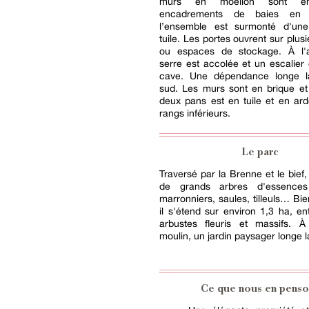
murs en moellon sont end
encadrements de baies en 
l’ensemble est surmonté d'une
tuile. Les portes ouvrent sur plusi
ou espaces de stockage. À l'a
serre est accolée et un escalier
cave. Une dépendance longe l
sud. Les murs sont en brique et 
deux pans est en tuile et en ard
rangs inférieurs.
Le parc
Traversé par la Brenne et le bief, 
de grands arbres d'essences
marronniers, saules, tilleuls… Bie
il s'étend sur environ 1,3 ha, en
arbustes fleuris et massifs. À
moulin, un jardin paysager longe l
Ce que nous en penso