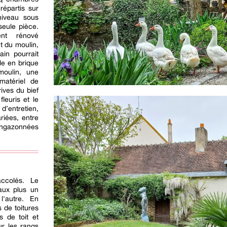
répartis sur
niveau sous
eule pièce.
ent rénové
 du moulin,
in pourrait
le en brique
moulin, une
matériel de
rives du bief
leuris et le
d’entretien,
riées, entre
engazonnées
accolés. Le
eaux plus un
'autre. En
 de toitures
 de toit et
ur les rangs