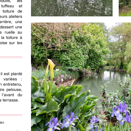
uits, les
tuffeau et
 toiture de
eurs ateliers
rrière, une
 dessert une
a ruelle au
la toiture à
oise sur les
il est planté
 variées :
n entretenu,
tre pelouse,
 l'avant du
a terrasse.
ns