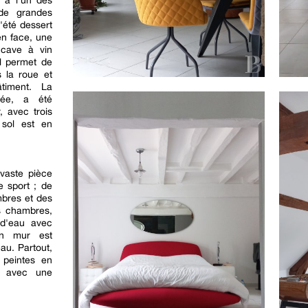
 à l'un des
 de grandes
d'été dessert
en face, une
 cave à vin
ol permet de
s la roue et
âtiment. La
trée, a été
 avec trois
 sol est en
 vaste pièce
e sport ; de
mbres et des
es chambres,
 d'eau avec
un mur est
au. Partout,
 peintes en
s avec une