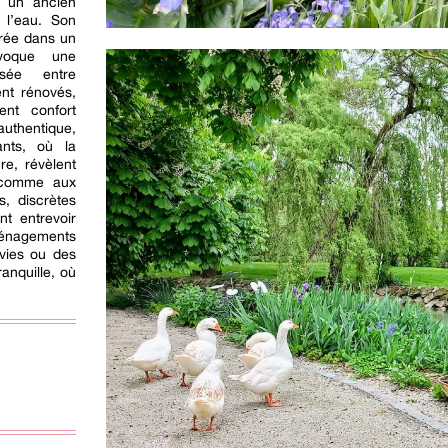
t un ancien
 l’eau. Son
crée dans un
évoque une
isée entre
ent rénovés,
ent confort
thentique,
ants, où la
re, révèlent
e comme aux
, discrètes
nt entrevoir
énagements
nvies ou des
ranquille, où