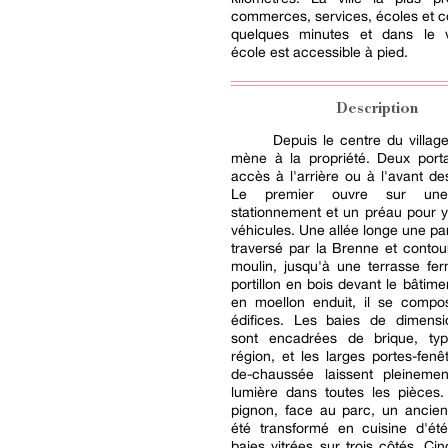
commerces, services, écoles et co
quelques minutes et dans le v
école est accessible à pied.
Description
Depuis le centre du village
mène à la propriété. Deux porta
accès à l'arrière ou à l'avant de
Le premier ouvre sur un
stationnement et un préau pour 
véhicules. Une allée longe une par
traversé par la Brenne et contou
moulin, jusqu'à une terrasse fe
portillon en bois devant le bâtime
en moellon enduit, il se comp
édifices. Les baies de dimensi
sont encadrées de brique, ty
région, et les larges portes-fenê
de-chaussée laissent pleinemen
lumière dans toutes les pièces
pignon, face au parc, un ancien
été transformé en cuisine d'ét
baies vitrées sur trois côtés. C