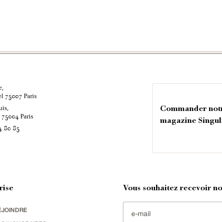
e,
el
Paris
75007
uis,
Commander not
é
Paris
75004
magazine Singul
4 80 85
rise
Vous souhaitez recevoir nos
EJOINDRE