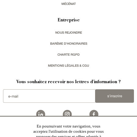
MÉCÉNAT
Entreprise
NOUS REJOINDRE
BARÈME D'HONORAIRES
CHARTE RGPD
MENTIONS LÉGALES & CGU
Vous souhaitez recevoir nos lettres d'information ?
s'inscrire
En poursuivant votre navigation, vous
acceptez l'utilisation de cookies pour vous
Patrice Besse est une agence immobilière basée à Paris, ayant créé un réseau national spécialisé
dans la vente de bâtiments de caractère:
châteaux
,
manoirs
,
demeures & maisons
,
hôtels particuliers
,
proposer des services et offres adaptés à