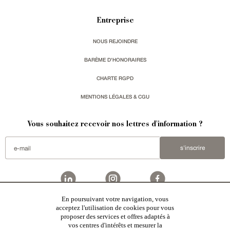
Entreprise
NOUS REJOINDRE
BARÈME D'HONORAIRES
CHARTE RGPD
MENTIONS LÉGALES & CGU
Vous souhaitez recevoir nos lettres d'information ?
s'inscrire
En poursuivant votre navigation, vous
Patrice Besse est une agence immobilière basée à Paris, ayant créé un réseau national spécialisé
acceptez l'utilisation de cookies pour vous
dans la vente de bâtiments de caractère:
châteaux
,
manoirs
,
demeures & maisons
,
hôtels particuliers
,
proposer des services et offres adaptés à
maisons en ville
,
appartements
,
Architecture du 20ème S.
,
monuments historiques
,
édifices religieux
,
chasses
,
ruines
,
moulins
,
mas & corps de ferme
,
maisons de village
,
chalets
,
bastides
,
domaines viticoles
,
vos centres d'intérêts et mesurer la
propriétés équestres
,
forêts et terres agricoles
,
biens avec vue sur mer
,
patrimoine industriel
sélectionnés