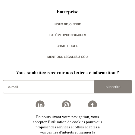
Entreprise
NOUS REJOINDRE
BARÈME D'HONORAIRES
CHARTE RGPD
MENTIONS LÉGALES & CGU
Vous souhaitez recevoir nos lettres d'information ?
s'inscrire
En poursuivant votre navigation, vous
Patrice Besse est une agence immobilière basée à Paris, ayant créé un réseau national spécialisé
acceptez l'utilisation de cookies pour vous
dans la vente de bâtiments de caractère:
châteaux
,
manoirs
,
demeures & maisons
,
hôtels particuliers
,
proposer des services et offres adaptés à
maisons en ville
,
appartements
,
Architecture du 20ème S.
,
monuments historiques
,
édifices religieux
,
chasses
,
ruines
,
moulins
,
mas & corps de ferme
,
maisons de village
,
chalets
,
bastides
,
domaines viticoles
,
vos centres d'intérêts et mesurer la
propriétés équestres
,
forêts et terres agricoles
,
biens avec vue sur mer
,
patrimoine industriel
sélectionnés