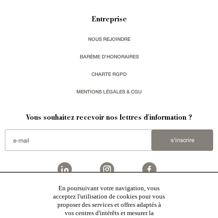
Entreprise
NOUS REJOINDRE
BARÈME D'HONORAIRES
CHARTE RGPD
MENTIONS LÉGALES & CGU
Vous souhaitez recevoir nos lettres d'information ?
s'inscrire
En poursuivant votre navigation, vous
acceptez l'utilisation de cookies pour vous
Patrice Besse est une agence immobilière basée à Paris, ayant créé un réseau national spécialisé
dans la vente de bâtiments de caractère:
châteaux
,
manoirs
,
demeures & maisons
,
hôtels particuliers
,
proposer des services et offres adaptés à
maisons en ville
,
appartements
,
Architecture du 20ème S.
,
monuments historiques
,
édifices religieux
,
chasses
,
ruines
,
moulins
,
mas & corps de ferme
,
maisons de village
,
chalets
,
bastides
,
domaines viticoles
,
vos centres d'intérêts et mesurer la
propriétés équestres
,
forêts et terres agricoles
,
biens avec vue sur mer
,
patrimoine industriel
sélectionnés