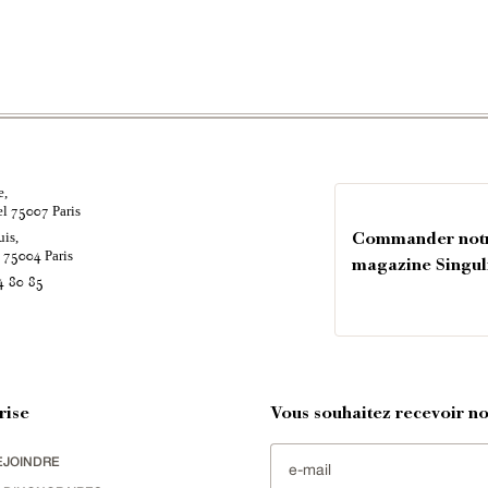
e,
el
Paris
75007
uis,
Commander not
é
Paris
75004
magazine Singul
4 80 85
rise
Vous souhaitez recevoir nos
EJOINDRE