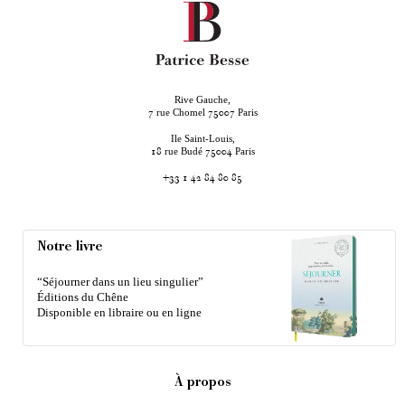
Rive Gauche,
rue Chomel
Paris
7
75007
Ile Saint-Louis,
rue Budé
Paris
18
75004
+33 1 42 84 80 85
Notre livre
“Séjourner dans un lieu singulier”
Éditions du Chêne
Disponible en libraire ou en ligne
À propos