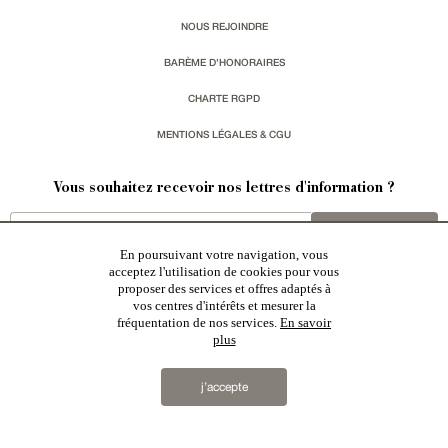
NOUS REJOINDRE
BARÈME D'HONORAIRES
CHARTE RGPD
MENTIONS LÉGALES & CGU
Vous souhaitez recevoir nos lettres d'information ?
s'inscrire
En poursuivant votre navigation, vous
acceptez l'utilisation de cookies pour vous
proposer des services et offres adaptés à
vos centres d'intérêts et mesurer la
fréquentation de nos services.
En savoir
plus
Patrice Besse est une agence immobilière basée à Paris, ayant créé un réseau national spécialisé
dans la vente de bâtiments de caractère:
châteaux
,
manoirs
,
demeures & maisons
,
hôtels particuliers
,
maisons en ville
,
appartements
,
Architecture du 20ème S.
,
monuments historiques
,
édifices religieux
,
chasses
,
ruines
,
moulins
,
mas & corps de ferme
,
maisons de village
,
chalets
,
bastides
,
domaines viticoles
,
j’accepte
propriétés équestres
,
forêts et terres agricoles
,
biens avec vue sur mer
,
patrimoine industriel
sélectionnés
par chacun de nos responsables régionaux enrichissent régulièrement nos offres.
2019 © Patrice Besse...