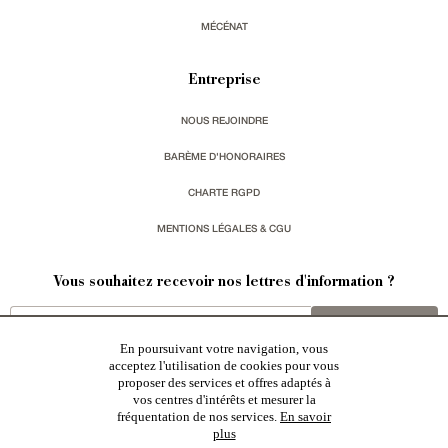
MÉCÉNAT
Entreprise
NOUS REJOINDRE
BARÈME D'HONORAIRES
CHARTE RGPD
MENTIONS LÉGALES & CGU
Vous souhaitez recevoir nos lettres d'information ?
s'inscrire
En poursuivant votre navigation, vous
acceptez l'utilisation de cookies pour vous
proposer des services et offres adaptés à
vos centres d'intérêts et mesurer la
fréquentation de nos services.
En savoir
plus
Patrice Besse est une agence immobilière basée à Paris, ayant créé un réseau national spécialisé