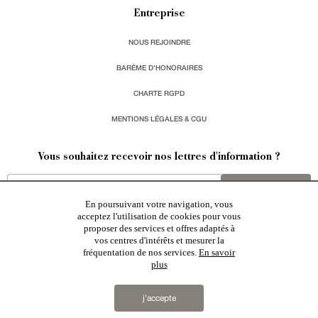
Entreprise
NOUS REJOINDRE
BARÈME D'HONORAIRES
CHARTE RGPD
MENTIONS LÉGALES & CGU
Vous souhaitez recevoir nos lettres d'information ?
s'inscrire
En poursuivant votre navigation, vous
acceptez l'utilisation de cookies pour vous
proposer des services et offres adaptés à
vos centres d'intérêts et mesurer la
fréquentation de nos services.
En savoir
plus
Patrice Besse est une agence immobilière basée à Paris, ayant créé un réseau national spécialisé
dans la vente de bâtiments de caractère:
châteaux
,
manoirs
,
demeures & maisons
,
hôtels particuliers
,
maisons en ville
,
appartements
,
Architecture du 20ème S.
,
monuments historiques
,
édifices religieux
,
chasses
,
ruines
,
moulins
,
mas & corps de ferme
,
maisons de village
,
chalets
,
bastides
,
domaines viticoles
,
j’accepte
propriétés équestres
,
forêts et terres agricoles
,
biens avec vue sur mer
,
patrimoine industriel
sélectionnés
par chacun de nos responsables régionaux enrichissent régulièrement nos offres.