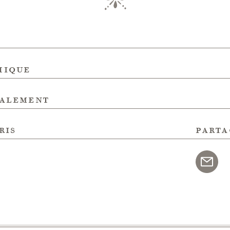
hique
galement
ris
parta