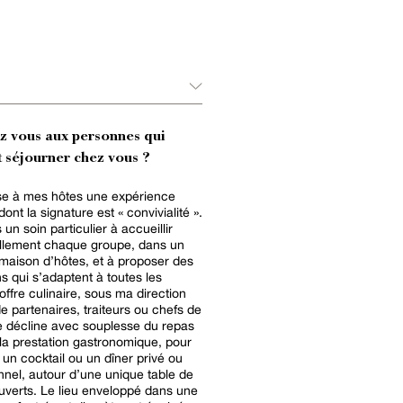
ez vous aux personnes qui
 séjourner chez vous ?
se à mes hôtes une expérience
nt la signature est « convivialité ».
un soin particulier à accueillir
llement chaque groupe, dans un
 maison d’hôtes, et à proposer des
ns qui s’adaptent à toutes les
de partenaires, traiteurs ou chefs de
 décline avec souplesse du repas
à la prestation gastronomique, pour
, un cocktail ou un dîner privé ou
nnel, autour d’une unique table de
enveloppé dans une