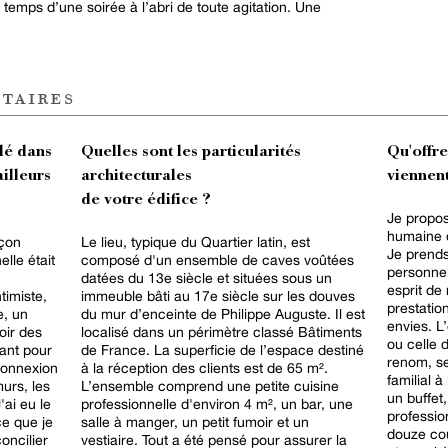
le temps d’une soirée à l’abri de toute agitation. Une
taires
lé dans
Quelles sont les particularités
Qu'offr
ailleurs
architecturales
viennent
de votre édifice ?
Je propo
humaine do
açon
Le lieu, typique du Quartier latin, est
Je prends 
lle était
composé d'un ensemble de caves voûtées
personne
datées du 13e siècle et situées sous un
esprit de
timiste,
immeuble bâti au 17e siècle sur les douves
prestatio
e, un
du mur d’enceinte de Philippe Auguste. Il est
envies. L’offre culinaire, sous ma direction
oir des
localisé dans un périmètre classé Bâtiments
ou celle 
dant pour
de France. La superficie de l’espace destiné
renom, se
 connexion
à la réception des clients est de 65 m².
familial 
urs, les
L’ensemble comprend une petite cuisine
un buffet
'ai eu le
professionnelle d'environ 4 m², un bar, une
professio
ce que je
salle à manger, un petit fumoir et un
douze couverts. Le lieu 
oncilier
vestiaire. Tout a été pensé pour assurer la