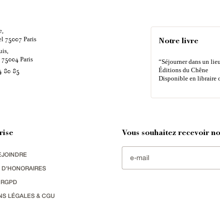
e,
el
Paris
75007
Notre livre
uis,
é
Paris
75004
“Séjourner dans un lieu
Éditions du Chêne
4 80 85
Disponible en libraire 
rise
Vous souhaitez recevoir nos
EJOINDRE
 D'HONORAIRES
 RGPD
NS LÉGALES & CGU