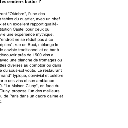
es sentiers battus ?
rant "Oktobre", l’une des
s tables du quartier, avec un chef
x et un excellent rapport qualité-
stitution Castel pour ceux qui
ivre une expérience mythique,
’endroit ne se réduit pas à ce
e caviste traditionnel et de bar à
 découvrir près de 1500 vins à
 avec une planche de fromages ou
ttes diverses au comptoir ou dans
sous-sol voûté. Le restaurant
nand" typique, convivial et célèbre
arte des vins et son ambiance
 face du
 Cluny, propose l’un des meilleurs
au de Paris dans un cadre calme et
.