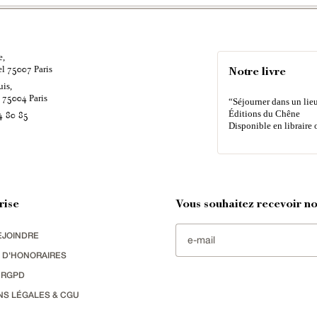
e,
el
Paris
75007
Notre livre
uis,
é
Paris
75004
“Séjourner dans un lieu
Éditions du Chêne
4 80 85
Disponible en libraire 
rise
Vous souhaitez recevoir nos
EJOINDRE
 D'HONORAIRES
 RGPD
NS LÉGALES & CGU