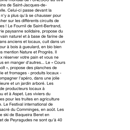
ins de Saint-Jacques-de-
le. Celui-ci passe devant la
l n'y a plus qu'à se chausser pour
her sur les différents circuits de
s ! Le Fournil de Saint-Bertrand,
ie paysanne solidaire, propose du
evain naturel et à base de farine de
ans anciens et locaux, cuit dans un
our à bois à gueulard, en bio bien
us mention Nature et Progrès. Il
x réserver votre pain et vous ne
en manger d'autres... Le « Cours
oît », propose des planches de
ie et fromages - produits locaux -
mpagner l'apéro, dans une jolie
rieure et un jardin arboré. Les
de producteurs locaux à
u et à Aspet. Les viviers du
 pour les truites en agriculture
. Le Festival international de
sacré du Comminges, en août. Les
de ski de Baqueira Beret en
et de Peyragudes ne sont qu'à 40