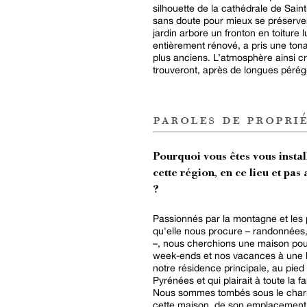
silhouette de la cathédrale de Sai
sans doute pour mieux se préserve
jardin arbore un fronton en toiture l
entièrement rénové, a pris une tona
plus anciens. L’atmosphère ainsi cré
trouveront, après de longues pérég
paroles de proprié
Pourquoi vous êtes vous instal
cette région, en ce lieu et pas 
?
Passionnés par la montagne et les p
qu'elle nous procure – randonnées, 
–, nous cherchions une maison pou
week-ends et nos vacances à une 
notre résidence principale, au pied
Pyrénées et qui plairait à toute la fam
Nous sommes tombés sous le cha
cette maison, de son emplacement