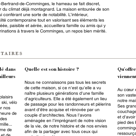
nt-Bertrand-de-Comminges, le hameau se fait discret,
r du climat déjà montagnard. La maison entourée de son
ui conférant une sorte de notabilité. L’intérieur,
lité contemporaine tout en valorisant ses éléments les
ée, paisible et aérée, accueillera famille ou amis qui y
rinations à travers le Comminges, un repos bien mérité.
taires
lé dans
Quelle est son histoire ?
Qu'offr
ailleurs
viennent
Nous ne connaissons pas tous les secrets
de cette maison, si ce n'est qu'elle a vu
Au cœur 
naître plusieurs générations d'une famille
son vaste
laisirs
d'agriculteurs. Elle a été également un lieu
notre mai
ski, vélo
de passage pour les randonneurs et pèlerins
Ses grand
r nos
avant d'être acquise et rénovée par un
couchage
heure de
couple d'architectes. Nous l'avons
et d'avoir
 des
aménagée en l’imprégnant de notre vision
pied des
ille...
de la vie, de notre histoire et de nos envies
commingeo
rme de
afin de la partager avec tous ceux qui
ressourça
 et de