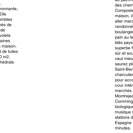
.
des chem
ironnante,
Compostel
Elle
maison, i
combles
aller marc
nés de
randonnée
 de
boulanger
volets
pain au l
taines
blés pays
la maison.
superbe f
 de tuiles
sûr et so
00 m2,
vaut mieu
thédrale
saurez plus 
Saint-Ben
charcuter
pour acco
cour inté
marchés 
Montrejea
Comminges
biologique
musique 
stations 
Espagne 
minutes.