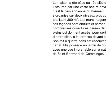
La maison a été bâtie au 19e siècle
Entourée par une vaste nature env
c'est la plus ancienne du hameau. 
s'organise sur deux niveaux plus 
totalisant 300 m². Les murs maçon
ses façades sont enduits et percés
nombreuses ouvertures parées de 
pleins qui donnent accès, pour cer
d’entre elles, à la terrasse devant 
Son toit à quatre pans est recouvert
canal. Elle possède un jardin de 6
avec une vue imprenable sur la ca
de Saint-Bertrand-de-Comminges.