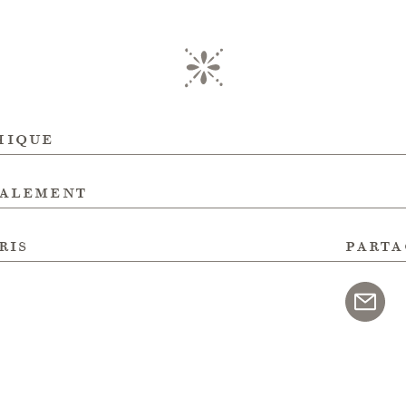
hique
galement
ris
parta