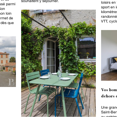
souhaitent y séjourner.
loisirs e
ssé parmi
sport en 
Son
kilomètre
non loin
randonnée
ermet de
VTT, cyclo
 dès que
Vos bon
dehors d
Une grand
Saint-Be
au patrim