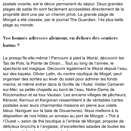
postale vivante, est le décor permanent du séjour. Deux grandes
plages de sable fin sont facilement accessibles directement de la
propriété dont une par un chemin privé. La grande plage de
Morgat a été classée, par le journal The Guardian, 14e plus belle
plage au monde.
Vos bonnes adresses alentour, en dehors des sentiers
battus ?
La presqu'île elle-même ! Parcourir à pied le littoral, découvrir les
Tas de Pois, la Pointe de Dinan... Tout au long de l'année, le
spectacle est magique. Découvrir également le littoral depuis l'eau,
sur des kayaks. Olivier Latin, du centre nautique de Mogat, peut
organiser des sorties au lever du soleil pour admirer les fonds
marins, et même entrer dans la Grotte de l'Autel. Visiter Camaret-
sur-Mer, sa petite chapelle au bord de l'eau, Notre-Dame de
Rocamadour et sa tour Vauban. Les anciens villages de pêcheurs,
Kéravel, Kerroux et Kergonan ressemblent à de véritables cartes
postales avec leurs charmantes maisons en pierre aux volets
bleus. Naviguer sur la baie de Douarnenez. Nous mettons à la
disposition de nos hôtes un anneau au port de Morgat. « Thé à
l'Ouest », salon de thé boutique à l’entrée de Morgat, propose de
délicieux brunchs à l'anglaise, d'excellentes salades de toutes les