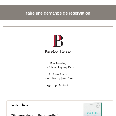
faire une demande de réservation
Rive Gauche,
rue Chomel
Paris
7
75007
Ile Saint-Louis,
rue Budé
Paris
18
75004
+33 1 42 84 80 85
Notre livre
“Séjourner dans un lieu singulier”