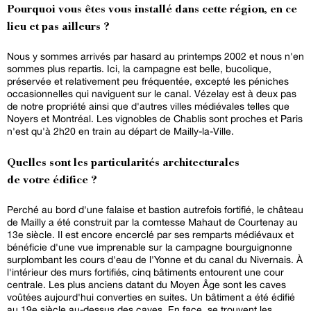
Pourquoi vous êtes vous installé dans cette région, en ce
lieu et pas ailleurs ?
Nous y sommes arrivés par hasard au printemps 2002 et nous n'en
sommes plus repartis. Ici, la campagne est belle, bucolique,
préservée et relativement peu fréquentée, excepté les péniches
occasionnelles qui naviguent sur le canal. Vézelay est à deux pas
de notre propriété ainsi que d'autres villes médiévales telles que
Noyers et Montréal. Les vignobles de Chablis sont proches et Paris
n'est qu'à 2h20 en train au départ de Mailly-la-Ville.
Quelles sont les particularités architecturales
de votre édifice ?
Perché au bord d'une falaise et bastion autrefois fortifié, le château
de Mailly a été construit par la comtesse Mahaut de Courtenay au
13e siècle. Il est encore encerclé par ses remparts médiévaux et
bénéficie d'une vue imprenable sur la campagne bourguignonne
surplombant les cours d'eau de l'Yonne et du canal du Nivernais. À
l'intérieur des murs fortifiés, cinq bâtiments entourent une cour
centrale. Les plus anciens datant du Moyen Âge sont les caves
voûtées aujourd'hui converties en suites. Un bâtiment a été édifié
au 19e siècle au-dessus des caves. En face, se trouvent les