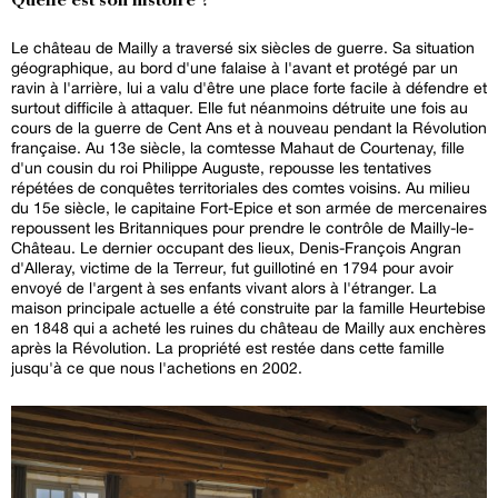
Quelle est son histoire ?
Le château de Mailly a traversé six siècles de guerre. Sa situation
géographique, au bord d'une falaise à l'avant et protégé par un
ravin à l'arrière, lui a valu d'être une place forte facile à défendre et
surtout difficile à attaquer. Elle fut néanmoins détruite une fois au
cours de la guerre de Cent Ans et à nouveau pendant la Révolution
française. Au 13e siècle, la comtesse Mahaut de Courtenay, fille
d'un cousin du roi Philippe Auguste, repousse les tentatives
répétées de conquêtes territoriales des comtes voisins. Au milieu
du 15e siècle, le capitaine Fort-Epice et son armée de mercenaires
repoussent les Britanniques pour prendre le contrôle de Mailly-le-
Château. Le dernier occupant des lieux, Denis-François Angran
d'Alleray, victime de la Terreur, fut guillotiné en 1794 pour avoir
envoyé de l'argent à ses enfants vivant alors à l'étranger. La
maison principale actuelle a été construite par la famille Heurtebise
en 1848 qui a acheté les ruines du château de Mailly aux enchères
après la Révolution. La propriété est restée dans cette famille
jusqu'à ce que nous l'achetions en 2002.