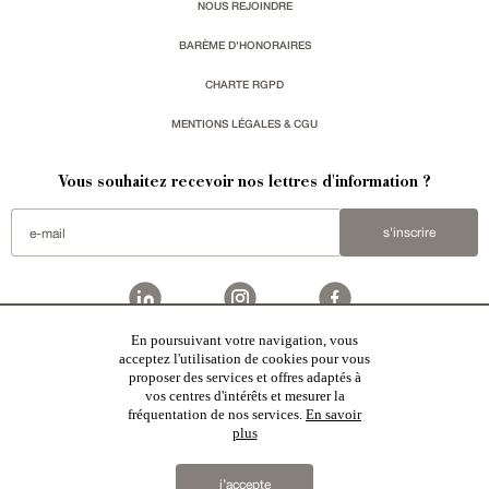
NOUS REJOINDRE
BARÈME D'HONORAIRES
CHARTE RGPD
MENTIONS LÉGALES & CGU
Vous souhaitez recevoir nos lettres d'information ?
s'inscrire
En poursuivant votre navigation, vous
acceptez l'utilisation de cookies pour vous
Patrice Besse est une agence immobilière basée à Paris, ayant créé un réseau national spécialisé
dans la vente de bâtiments de caractère:
châteaux
,
manoirs
,
demeures & maisons
,
hôtels particuliers
,
proposer des services et offres adaptés à
maisons en ville
,
appartements
,
Architecture du 20ème S.
,
monuments historiques
,
édifices religieux
,
chasses
,
ruines
,
moulins
,
mas & corps de ferme
,
maisons de village
,
chalets
,
bastides
,
domaines viticoles
,
vos centres d'intérêts et mesurer la
propriétés équestres
,
forêts et terres agricoles
,
biens avec vue sur mer
,
patrimoine industriel
sélectionnés
fréquentation de nos services.
En savoir
par chacun de nos responsables régionaux enrichissent régulièrement nos offres.
plus
2019 © Patrice Besse...
j’accepte