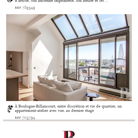
d’artiste, son ancienne imprimerie, son atelier et ses ...
ref 789349
À Boulogne-Billancourt, entre discrétion et vie de quartier, un
appartement-atelier avec vue, au dernier étage
ref 703794