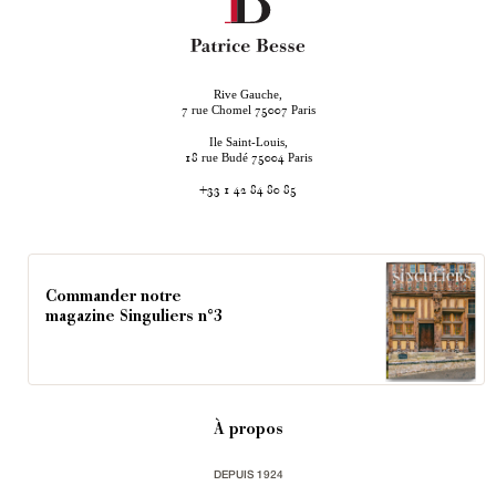
Rive Gauche,
rue Chomel
Paris
7
75007
Ile Saint-Louis,
rue Budé
Paris
18
75004
+33 1 42 84 80 85
Commander notre
magazine Singuliers n°3
À propos
DEPUIS 1924