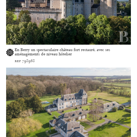
En Berry un spectaculaire château fort restauré, avec ses
aménagements de niveau hôtelier
ref 798968