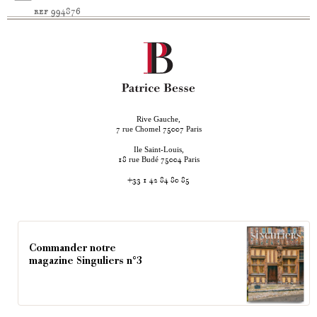
ref 994876
Rive Gauche,
rue Chomel
Paris
7
75007
Ile Saint-Louis,
rue Budé
Paris
18
75004
+33 1 42 84 80 85
Commander notre
magazine Singuliers n°3