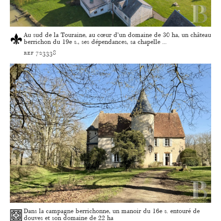
Au sud de la Touraine, au cœur d’un domaine de 30 ha, un château
berrichon du 19e s., ses dépendances, sa chapelle ...
ref 723338
Dans la campagne berrichonne, un manoir du 16e s. entouré de
douves et son domaine de 22 ha