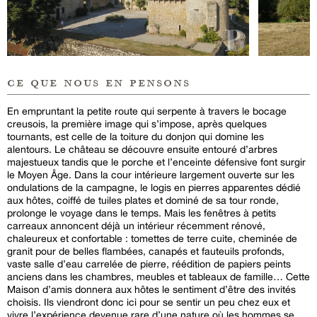
ce que nous en pensons
En empruntant la petite route qui serpente à travers le bocage
creusois, la première image qui s’impose, après quelques
tournants, est celle de la toiture du donjon qui domine les
alentours. Le château se découvre ensuite entouré d’arbres
majestueux tandis que le porche et l’enceinte défensive font surgir
le Moyen Âge. Dans la cour intérieure largement ouverte sur les
ondulations de la campagne, le logis en pierres apparentes dédié
aux hôtes, coiffé de tuiles plates et dominé de sa tour ronde,
prolonge le voyage dans le temps. Mais les fenêtres à petits
carreaux annoncent déjà un intérieur récemment rénové,
chaleureux et confortable : tomettes de terre cuite, cheminée de
granit pour de belles flambées, canapés et fauteuils profonds,
vaste salle d’eau carrelée de pierre, réédition de papiers peints
anciens dans les chambres, meubles et tableaux de famille… Cette
Maison d’amis donnera aux hôtes le sentiment d’être des invités
choisis. Ils viendront donc ici pour se sentir un peu chez eux et
vivre l’expérience devenue rare d’une nature où les hommes se