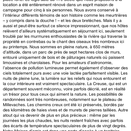
location a été entièrement rénové dans un esprit maison de
campagne pour cinq à six personnes. Nous avons conservé à
l’intérieur différents témoins de son histoire comme les meurtrières
– y compris dans la douche ! – et les deux bretèches. Mais il y a
aussi et peut-être surtout ce silence impressionnant, que nos hôtes
relèvent d’ailleurs systématiquement en séjournant ici, seulement
troublé par les murmures enthousiastes de la rivière qui traverse la
propriété en contrebas ou le chant des oiseaux très nombreux ici
au printemps. Nous sommes en pleine nature, à 650 mètres
d’altitude, dans un parc de près de sept hectares clos de murs,
entouré uniquement de bois et de pâturages naturels où paissent
limousines et charolaises. Pour les amateurs d’astronomie,
l’absence de pollution lumineuse permet également d’observer des
ciels totalement purs avec une voie lactée parfaitement visible. Les
nuits de pleine lune, la lumière sur les reliefs qui nous entourent et
la cour intérieure est vraiment spectaculaire. La Creuse, qui est un
département souvent méconnu, voire parfois décrié, est en réalité
un trésor pour tous ceux qui aiment la nature. Les possibilités de
randonnées sont très nombreuses, notamment sur le plateau de
Millevaches. Les chemins creux ont été ici préservés, bordés par
des kilomètres de haies vives et de murets de pierres taillées. Autre
atout qui va devenir de plus en plus précieux : même par les
journées les plus chaudes, les nuits restent fraîches avec parfois
des écarts de température spectaculaires de plus de vingt degrés.
Notre Maison d’amis est donc une porte d’accès à un territoire