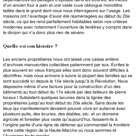
d’un ancien four à pain et une vaste cuve oblongue monolithe
taillée dans le granit dont nous nous interrogeons sur l’usage. Les
maisons ont l’avantage d’avoir été réaménagées au début du 20e
siècle, ce qui les rend parfaitement habitables selon nos critères
modernes avec notamment l’ouverture de fenêtres y compris dans
le donjon qui n’a donc plus rien de sévère.
Quelle est son histoire ?
Les anciens propriétaires nous ont laissé une caisse entière
d’archives manuscrites collectées patiemment par eux. Écrites le
plus souvent en vieux français elles sont donc souvent difficiles à
déchiffrer, mais nous arrivons à suivre la plupart des familles qui se
sont succédé ici depuis le 15e siècle jusqu’à la Révolution. Nous
disposons même d’une facture pour la construction d’un des
bâtiments au tout début du 17e siècle par des tailleurs de pierre
locaux ! Subsistent quelques lacunes dans la lignée des
propriétaires jusqu’au tout début du 20e siècle. Sans doute les
lieux qui manifestement devaient pouvoir vivre en autarcie avec
plusieurs puits, des écuries, des étables, etc. et un domaine
agricole et forestier plus vaste qu’aujourd’hui, faisaient-ils à
l’origine partie d’une ligne de défense qui commandait la frontière
entre cette région de la Haute-Marche où nous sommes et
l’Auvergne toute proche.