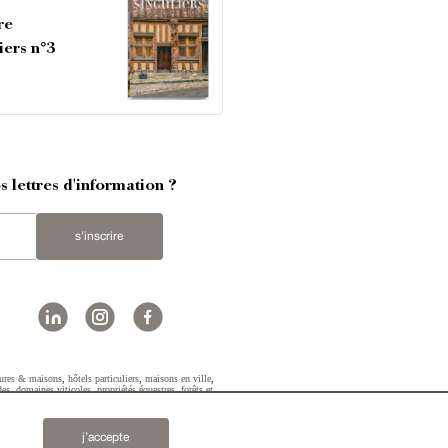
re
iers n°3
 lettres d'information ?
s'inscrire
ures & maisons
,
hôtels particuliers
,
maisons en ville
,
des
,
domaines viticoles
,
propriétés équestres
,
forêts et
2019 © Patrice Besse...
j’accepte