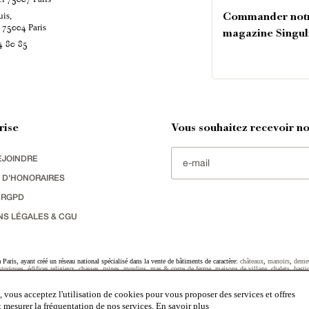
uis,
Commander not
é
Paris
75004
magazine Singul
4 80 85
rise
Vous souhaitez recevoir nos
EJOINDRE
 D'HONORAIRES
 RGPD
NS LÉGALES & CGU
Paris, ayant créé un réseau national spécialisé dans la vente de bâtiments de caractère:
châteaux
,
manoirs
,
deme
toriques
,
édifices religieux
,
chasses
,
ruines
,
moulins
,
mas & corps de ferme
,
maisons de village
,
chalets
,
basti
striel
sélectionnés par chacun de nos responsables régionaux enrichissent régulièrement nos offres.
 vous acceptez l'utilisation de cookies pour vous proposer des services et offres
et mesurer la fréquentation de nos services.
En savoir plus