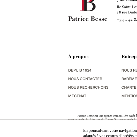
Ile Saint-Lo
rue Bud
18
+33 1 42 8
À propos
Entrep
DEPUIS 1924
NOUS R
NOUS CONTACTER
BARÈME
NOUS RECHERCHONS
CHARTE
MÉCÉNAT
MENTIO
Patrice Besse est une agence immobilière basée à 
appartements
,
Architecture du 20ème S.
,
monuments his
terres agricoles
,
biens avec vue sur mer
,
patrimoine indu
En poursuivant votre navigation,
adaptés à vos centres d'intérêts 