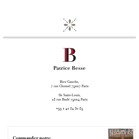
Rive Gauche,
rue Chomel
Paris
7
75007
Ile Saint-Louis,
rue Budé
Paris
18
75004
+33 1 42 84 80 85
Commander notre