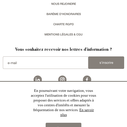
NOUS REJOINDRE
BARÈME D'HONORAIRES
CHARTE RGPD
MENTIONS LÉGALES & CGU
Vous souhaitez recevoir nos lettres d'information ?
s'inscrire
En poursuivant votre navigation, vous
acceptez l'utilisation de cookies pour vous
Patrice Besse est une agence immobilière basée à Paris, ayant créé un réseau national spécialisé
dans la vente de bâtiments de caractère:
châteaux
,
manoirs
,
demeures & maisons
,
hôtels particuliers
,
proposer des services et offres adaptés à
maisons en ville
,
appartements
,
Architecture du 20ème S.
,
monuments historiques
,
édifices religieux
,
chasses
,
ruines
,
moulins
,
mas & corps de ferme
,
maisons de village
,
chalets
,
bastides
,
domaines viticoles
,
vos centres d'intérêts et mesurer la
propriétés équestres
,
forêts et terres agricoles
,
biens avec vue sur mer
,
patrimoine industriel
sélectionnés
fréquentation de nos services.
En savoir
par chacun de nos responsables régionaux enrichissent régulièrement nos offres.
plus
2019 © Patrice Besse...