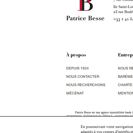
Ile Saint-Lo
rue Bud
18
+33 1 42 8
À propos
Entrep
DEPUIS 1924
NOUS R
NOUS CONTACTER
BARÈME
NOUS RECHERCHONS
CHARTE
MÉCÉNAT
MENTIO
Patrice Besse est une agence immobilière basée à 
appartements
,
Architecture du 20ème S.
,
monuments his
terres agricoles
,
biens avec vue sur mer
,
patrimoine indu
En poursuivant votre navigation,
adaptés à vos centres d'intérêts 