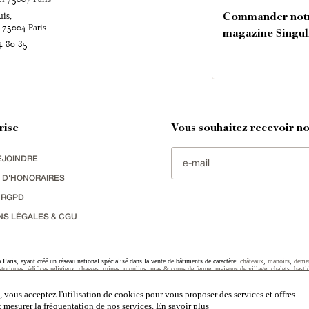
uis,
Commander not
é
Paris
75004
magazine Singul
4 80 85
rise
Vous souhaitez recevoir nos
EJOINDRE
 D'HONORAIRES
 RGPD
NS LÉGALES & CGU
Paris, ayant créé un réseau national spécialisé dans la vente de bâtiments de caractère:
châteaux
,
manoirs
,
deme
toriques
,
édifices religieux
,
chasses
,
ruines
,
moulins
,
mas & corps de ferme
,
maisons de village
,
chalets
,
basti
striel
sélectionnés par chacun de nos responsables régionaux enrichissent régulièrement nos offres.
 vous acceptez l'utilisation de cookies pour vous proposer des services et offres
et mesurer la fréquentation de nos services.
En savoir plus