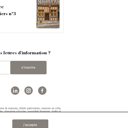
re
iers n°3
 lettres d'information ?
s'inscrire
ures & maisons
,
hôtels particuliers
,
maisons en ville
,
des
,
domaines viticoles
,
propriétés équestres
,
forêts et
2019 © Patrice Besse...
j’accepte