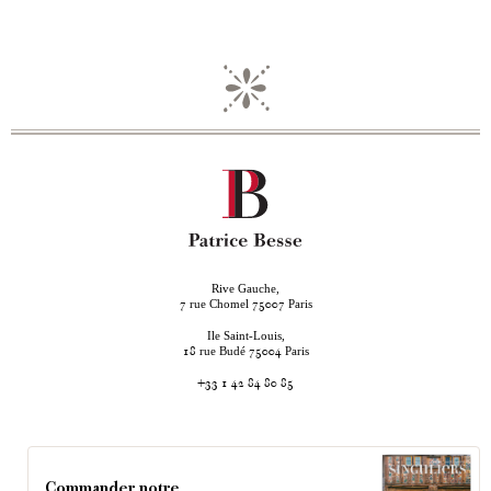
Rive Gauche,
rue Chomel
Paris
7
75007
Ile Saint-Louis,
rue Budé
Paris
18
75004
+33 1 42 84 80 85
Commander notre