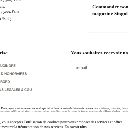
uis,
Commander not
é
Paris
75004
magazine Singul
4 80 85
rise
Vous souhaitez recevoir nos
EJOINDRE
 D'HONORAIRES
 RGPD
NS LÉGALES & CGU
Paris, ayant créé un réseau national spécialisé dans la vente de bâtiments de caractère:
châteaux
,
manoirs
,
deme
toriques
,
édifices religieux
,
chasses
,
ruines
,
moulins
,
mas & corps de ferme
,
maisons de village
,
chalets
,
basti
striel
sélectionnés par chacun de nos responsables régionaux enrichissent régulièrement nos offres.
 vous acceptez l'utilisation de cookies pour vous proposer des services et offres
et mesurer la fréquentation de nos services.
En savoir plus