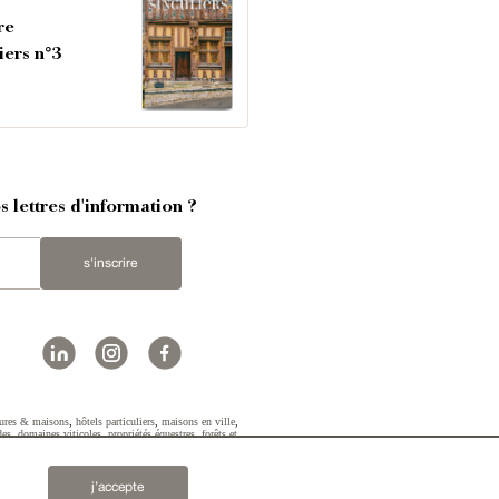
re
iers n°3
 lettres d'information ?
s'inscrire
ures & maisons
,
hôtels particuliers
,
maisons en ville
,
des
,
domaines viticoles
,
propriétés équestres
,
forêts et
2019 © Patrice Besse...
j’accepte