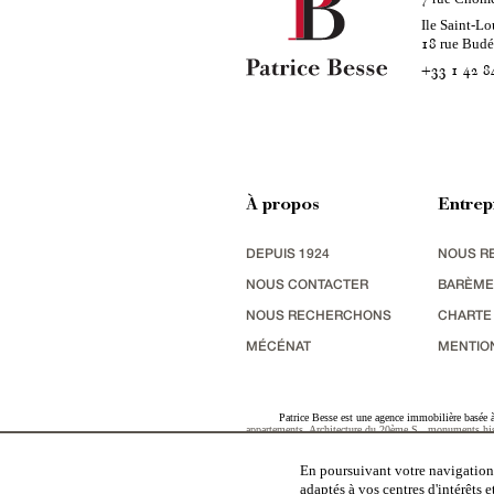
Ile Saint-Lo
rue Bud
18
+33 1 42 8
À propos
Entrep
DEPUIS 1924
NOUS R
NOUS CONTACTER
BARÈME
NOUS RECHERCHONS
CHARTE
MÉCÉNAT
MENTIO
Patrice Besse est une agence immobilière basée à 
appartements
,
Architecture du 20ème S.
,
monuments his
terres agricoles
,
biens avec vue sur mer
,
patrimoine indu
En poursuivant votre navigation,
adaptés à vos centres d'intérêts 