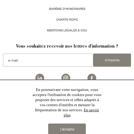
BARÈME D'HONORAIRES
CHARTE RGPD
MENTIONS LÉGALES & CGU
Vous souhaitez recevoir nos lettres d'information ?
s'inscrire
En poursuivant votre navigation, vous
acceptez l'utilisation de cookies pour vous
Patrice Besse est une agence immobilière basée à Paris, ayant créé un réseau national spécialisé
dans la vente de bâtiments de caractère:
châteaux
,
manoirs
,
demeures & maisons
,
hôtels particuliers
,
proposer des services et offres adaptés à
maisons en ville
,
appartements
,
Architecture du 20ème S.
,
monuments historiques
,
édifices religieux
,
chasses
,
ruines
,
moulins
,
mas & corps de ferme
,
maisons de village
,
chalets
,
bastides
,
domaines viticoles
,
vos centres d'intérêts et mesurer la
propriétés équestres
,
forêts et terres agricoles
,
biens avec vue sur mer
,
patrimoine industriel
sélectionnés
fréquentation de nos services.
En savoir
par chacun de nos responsables régionaux enrichissent régulièrement nos offres.
plus
2019 © Patrice Besse...
j’accepte