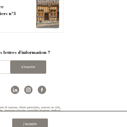
re
iers n°3
 lettres d'information ?
s'inscrire
ures & maisons
,
hôtels particuliers
,
maisons en ville
,
des
,
domaines viticoles
,
propriétés équestres
,
forêts et
2019 © Patrice Besse...
j’accepte