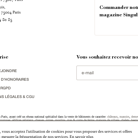
uis,
Commander not
é
Paris
75004
magazine Singul
4 80 85
rise
Vous souhaitez recevoir nos
EJOINDRE
 D'HONORAIRES
 RGPD
NS LÉGALES & CGU
Paris, ayant créé un réseau national spécialisé dans la vente de bâtiments de caractère:
châteaux
,
manoirs
,
deme
toriques
,
édifices religieux
,
chasses
,
ruines
,
moulins
,
mas & corps de ferme
,
maisons de village
,
chalets
,
basti
striel
sélectionnés par chacun de nos responsables régionaux enrichissent régulièrement nos offres.
 vous acceptez l'utilisation de cookies pour vous proposer des services et offres
et mesurer la fréquentation de nos services.
En savoir plus