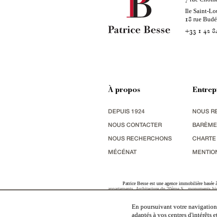
Ile Saint-Lo
rue Bud
18
+33 1 42 8
À propos
Entrep
DEPUIS 1924
NOUS R
NOUS CONTACTER
BARÈME
NOUS RECHERCHONS
CHARTE
MÉCÉNAT
MENTIO
Patrice Besse est une agence immobilière basée à 
appartements
,
Architecture du 20ème S.
,
monuments his
terres agricoles
,
biens avec vue sur mer
,
patrimoine indu
En poursuivant votre navigation,
adaptés à vos centres d'intérêts 