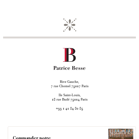
Rive Gauche,
rue Chomel
Paris
7
75007
Ile Saint-Louis,
rue Budé
Paris
18
75004
+33 1 42 84 80 85
Commander notre