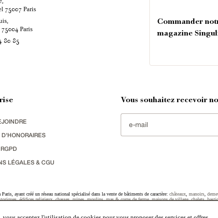
e,
el
Paris
75007
uis,
Commander not
é
Paris
75004
magazine Singul
4 80 85
rise
Vous souhaitez recevoir nos
EJOINDRE
 D'HONORAIRES
 RGPD
NS LÉGALES & CGU
Paris, ayant créé un réseau national spécialisé dans la vente de bâtiments de caractère:
châteaux
,
manoirs
,
deme
toriques
,
édifices religieux
,
chasses
,
ruines
,
moulins
,
mas & corps de ferme
,
maisons de village
,
chalets
,
basti
striel
sélectionnés par chacun de nos responsables régionaux enrichissent régulièrement nos offres.
 vous acceptez l'utilisation de cookies pour vous proposer des services et offres