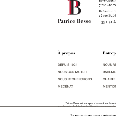
Rive Gauch
rue Chom
7
Ile Saint-Lo
rue Bud
18
+33 1 42 8
À propos
Entrep
DEPUIS 1924
NOUS R
NOUS CONTACTER
BARÈME
NOUS RECHERCHONS
CHARTE
MÉCÉNAT
MENTIO
Patrice Besse est une agence immobilière basée à 
appartements
,
Architecture du 20ème S.
,
monuments his
terres agricoles
,
biens avec vue sur mer
,
patrimoine indu
En poursuivant votre navigation,