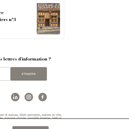
re
iers n°3
 lettres d'information ?
s'inscrire
ures & maisons
,
hôtels particuliers
,
maisons en ville
,
des
,
domaines viticoles
,
propriétés équestres
,
forêts et