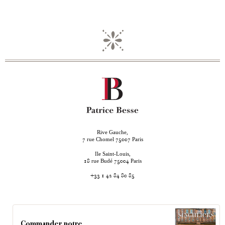
Rive Gauche,
rue Chomel
Paris
7
75007
Ile Saint-Louis,
rue Budé
Paris
18
75004
+33 1 42 84 80 85
Commander notre