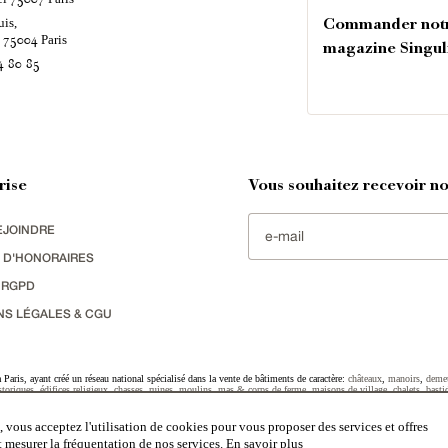
uis,
Commander not
é
Paris
75004
magazine Singul
4 80 85
rise
Vous souhaitez recevoir nos
EJOINDRE
 D'HONORAIRES
 RGPD
NS LÉGALES & CGU
Paris, ayant créé un réseau national spécialisé dans la vente de bâtiments de caractère:
châteaux
,
manoirs
,
deme
toriques
,
édifices religieux
,
chasses
,
ruines
,
moulins
,
mas & corps de ferme
,
maisons de village
,
chalets
,
basti
striel
sélectionnés par chacun de nos responsables régionaux enrichissent régulièrement nos offres.
 vous acceptez l'utilisation de cookies pour vous proposer des services et offres
et mesurer la fréquentation de nos services.
En savoir plus