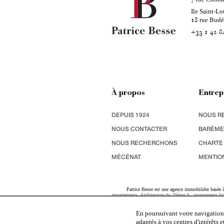
Ile Saint-Lo
rue Bud
18
+33 1 42 8
À propos
Entrep
DEPUIS 1924
NOUS R
NOUS CONTACTER
BARÈME
NOUS RECHERCHONS
CHARTE
MÉCÉNAT
MENTIO
Patrice Besse est une agence immobilière basée à 
appartements
,
Architecture du 20ème S.
,
monuments his
terres agricoles
,
biens avec vue sur mer
,
patrimoine indu
En poursuivant votre navigation,
adaptés à vos centres d'intérêts 