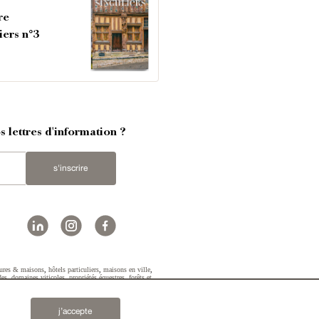
re
iers n°3
 lettres d'information ?
s'inscrire
ures & maisons
,
hôtels particuliers
,
maisons en ville
,
des
,
domaines viticoles
,
propriétés équestres
,
forêts et
2019 © Patrice Besse...
j’accepte