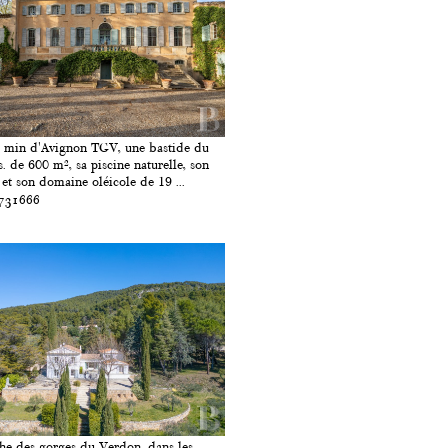
 min d'Avignon TGV, une bastide du
s. de 600 m², sa piscine naturelle, son
 et son domaine oléicole de 19 ...
 731666
he des gorges du Verdon, dans les