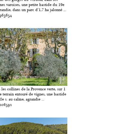
ines varoises, une petite bastide du 19e
grandie, dans un parc d'1,7 ha jalonné ...
 963654
 les collines de la Provence verte, sur 1
e terrain entouré de vignes, une bastide
8e s. au calme, agrandie ...
 206592