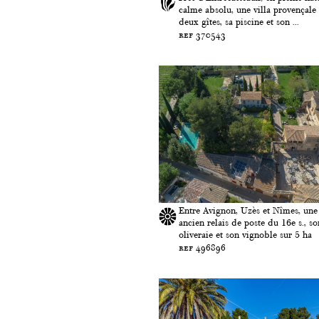
calme absolu, une villa provençale 
deux gîtes, sa piscine et son ...
ref 370543
Entre Avignon, Uzès et Nîmes, une
ancien relais de poste du 16e s., so
oliveraie et son vignoble sur 5 ha
ref 496896