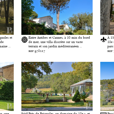
gnoles et
Entre Antibes et Cannes, à 10 min du bord
À 15
ide
de mer, une villa discrète sur un vaste
18e 
aine ...
terrain et son jardin méditerranéen ...
parc
ref 978217
ref
ar, une
Près de Brignoles, un domaine du 18e s. et
Proc