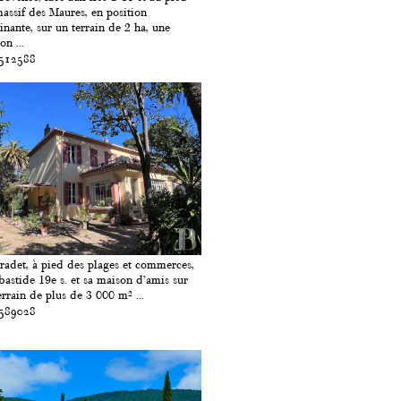
assif des Maures, en position
nante, sur un terrain de 2 ha, une
on ...
 512588
radet, à pied des plages et commerces,
bastide 19e s. et sa maison d’amis sur
errain de plus de 3 000 m² ...
 589028