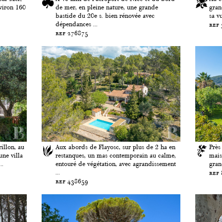
viron 160
de mer, en pleine nature, une grande
gran
bastide du 20e s. bien rénovée avec
sa v
dépendances ...
ref
ref 276875
illon, au
Aux abords de Flayosc, sur plus de 2 ha en
Près
une villa
restanques, un mas contemporain au calme,
mais
..
entouré de végétation, avec agrandissement
gran
...
ref
ref 438659