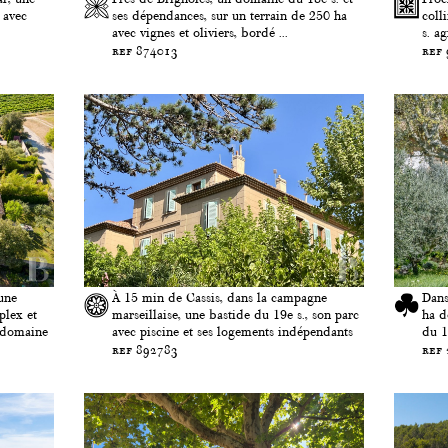
 avec
ses dépendances, sur un terrain de 250 ha
coll
avec vignes et oliviers, bordé ...
s. a
ref 874013
ref
une
À 15 min de Cassis, dans la campagne
Dans
plex et
marseillaise, une bastide du 19e s., son parc
ha d
n domaine
avec piscine et ses logements indépendants
du 1
ref 892783
ref