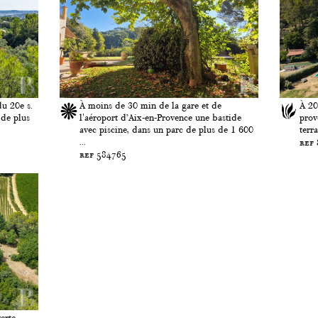
du 20e s.
À moins de 30 min de la gare et de
À 20
 de plus
l'aéroport d’Aix-en-Provence une bastide
prov
avec piscine, dans un parc de plus de 1 600
terr
...
ref
ref 584765