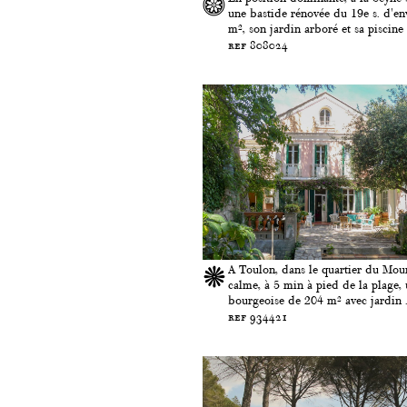
une bastide rénovée du 19e s. d'en
m², son jardin arboré et sa piscine
ref 808024
A Toulon, dans le quartier du Mour
calme, à 5 min à pied de la plage, 
bourgeoise de 204 m² avec jardin .
ref 934421