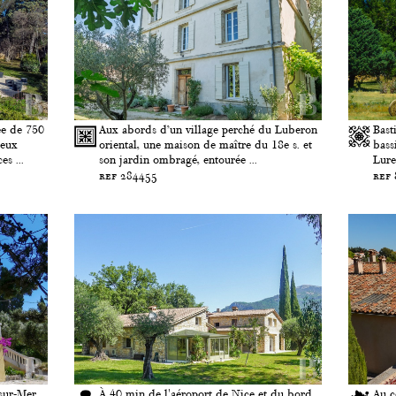
ée de 750
Aux abords d’un village perché du Luberon
Bast
deux
oriental, une maison de maître du 18e s. et
bass
es ...
son jardin ombragé, entourée ...
Lure
ref 284455
ref
sur-Mer,
À 40 min de l'aéroport de Nice et du bord
Au c