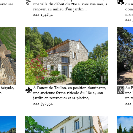
avec ses
une villa du début du 20e s. avec vue mer, à
du m
rénover, au milieu d'un jardin ...
domi
mais
ref 154852
ref
 bégude,
À l'ouest de Toulon, en position dominante,
Au P
n
une ancienne ferme viticole du 18e s., son
une 
jardin en restanques et sa piscine, ...
un t
ref 598354
ref