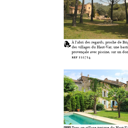
À l’abri des regards, proche de Bri
des villages du Haut-Var, une bast
provençale avec piscine, sur un dom
ref 122714
Dans un village typique du Haut-V