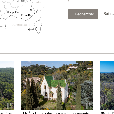
Réiniti
Rechercher
ure et au
À la Croix-Valmer, en position dominante,
En P