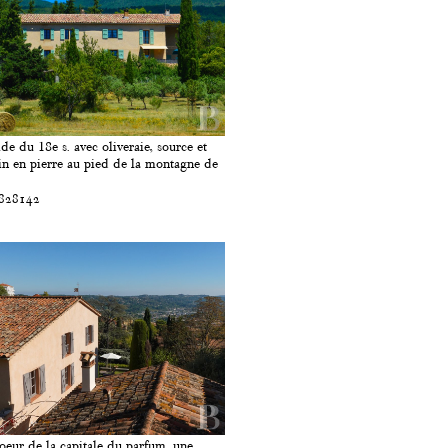
ide du 18e s. avec oliveraie, source et
in en pierre au pied de la montagne de
 828142
oeur de la capitale du parfum, une