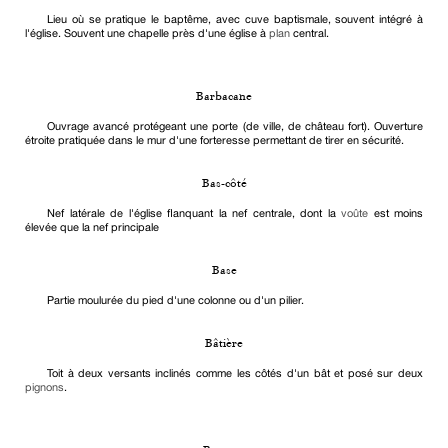
Lieu où se pratique le baptême, avec cuve baptismale, souvent intégré à
l'église. Souvent une chapelle près d'une église à
plan
central.
Barbacane
Ouvrage avancé protégeant une porte (de ville, de château fort). Ouverture
étroite pratiquée dans le mur d'une forteresse permettant de tirer en sécurité.
Bas-côté
Nef latérale de l'église flanquant la nef centrale, dont la
voûte
est moins
élevée que la nef principale
Base
Partie moulurée du pied d'une colonne ou d'un pilier.
Bâtière
Toit à deux versants inclinés comme les côtés d'un bât et posé sur deux
pignons
.