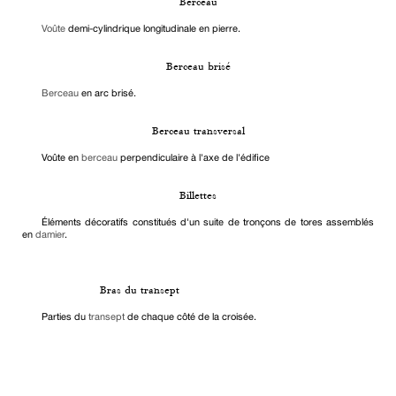
Berceau
Voûte
demi-cylindrique longitudinale en pierre.
Berceau brisé
Berceau
en arc brisé.
Berceau transversal
Voûte en
berceau
perpendiculaire à l'axe de l'édifice
Billettes
Éléments décoratifs constitués d'un suite de tronçons de tores assemblés
en
damier
.
Bras du transept
Parties du
transept
de chaque côté de la croisée.