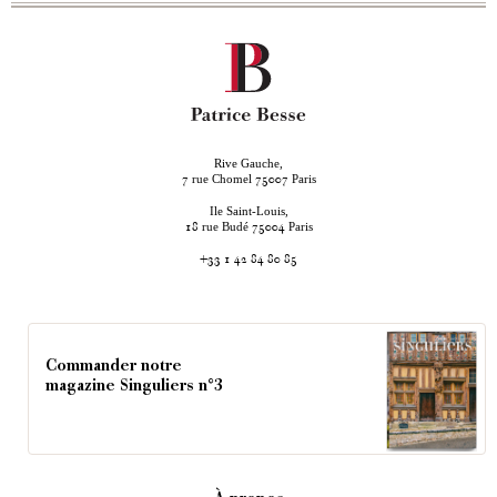
Rive Gauche,
rue Chomel
Paris
7
75007
Ile Saint-Louis,
rue Budé
Paris
18
75004
+33 1 42 84 80 85
Commander notre
magazine Singuliers n°3