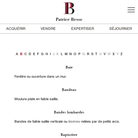
ACQUÉRIR
VENDRE
EXPERTISER
SÉJOURNER
A
B
C
D
E
F
G
H
I
J
K
L
M
N
O
P
Q
R
S
T
U
V
W
X
Y
Z
Baie
Fenêtre ou ouverture dans un mur.
Bandeau
Moulure plate en faible saillie.
Bandes lombardes
Bandes de faible saillie verticale ou
lésènes
reliées par de petits arcs.
Baptistère