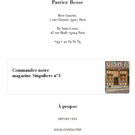
Rive Gauche,
rue Chomel
Paris
7
75007
Ile Saint-Louis,
rue Budé
Paris
18
75004
+33 1 42 84 80 85
Commander notre
magazine Singuliers n°3
À propos
DEPUIS 1924
NOUS CONTACTER