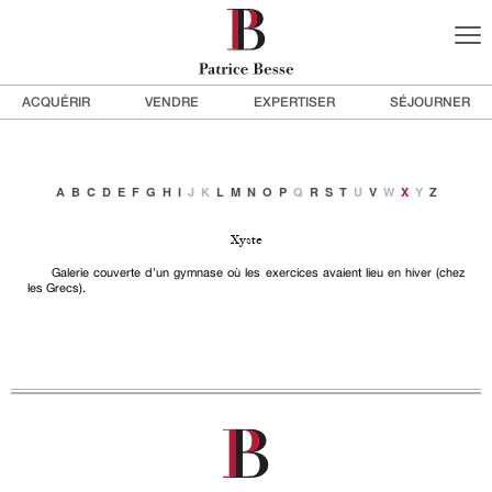
ACQUÉRIR
VENDRE
EXPERTISER
SÉJOURNER
A
B
C
D
E
F
G
H
I
J
K
L
M
N
O
P
Q
R
S
T
U
V
W
X
Y
Z
Xyste
Galerie couverte d’un gymnase où les exercices avaient lieu en hiver (chez
les Grecs).